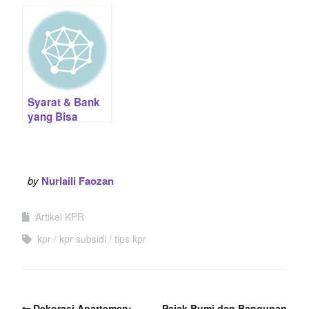
Kontrak /
KPR untuk
Outsourcing /
Rumah Indent
Freelance:
Syarat dan
Bank yang Bisa
Proses
Syarat & Bank
yang Bisa
Proses
Pengajuan KPR
Pelaut
by
Nurlaili Faozan
Artikel KPR
kpr
kpr subsidi
tips kpr
Dekorasi Apartemen:
Pajak Bumi dan Bangunan