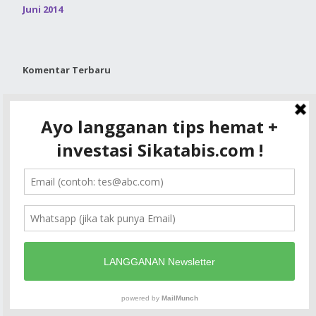
Juni 2014
Komentar Terbaru
Samuel
pada
CS Indosat: Cara Kontak im3 Termurah via
Call Center, E-mail, Sosmed, Gerai Indosat
Lilis
pada
Cara Kredit di Akulaku (Pinjaman Uang Kilat) :
Syarat / Biaya / Simulasi
Iksan
pada
CS 3 Tri: Cara Kontak 3 Termurah via Call
Center, E-mail, Sosmed, Gerai Tri
Ririn Rianasari
pada
Cara Pinjam di UangMe: Status OJK /
Syarat / Simulasi Online
Ema
pada
Cara Cek + Memperpanjang Masa Aktif
Telkomsel (simPATI / Loop / kartu As)