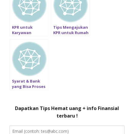
KPR untuk
Tips Mengajukan
Karyawan
KPR untuk Rumah
Kontrak /
Indent
Outsourcing /
Freelance: Syarat
dan Bank yang
Bisa Proses
Syarat & Bank
yang Bisa Proses
Pengajuan KPR
Pelaut