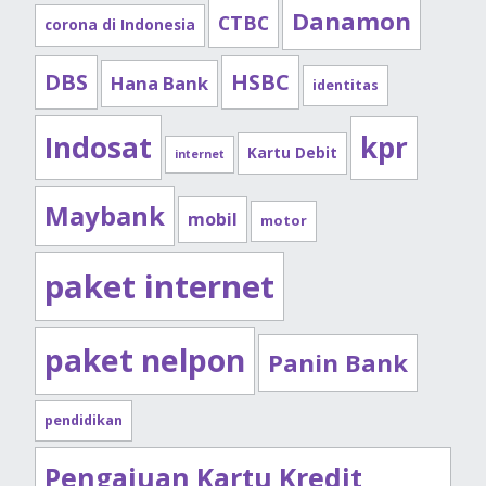
Danamon
CTBC
corona di Indonesia
DBS
HSBC
Hana Bank
identitas
Indosat
kpr
Kartu Debit
internet
Maybank
mobil
motor
paket internet
paket nelpon
Panin Bank
pendidikan
Pengajuan Kartu Kredit