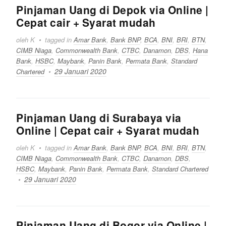
Pinjaman Uang di Depok via Online |
Cepat cair + Syarat mudah
oleh K
tagged in
Amar Bank
,
Bank BNP
,
BCA
,
BNI
,
BRI
,
BTN
,
CIMB Niaga
,
Commonwealth Bank
,
CTBC
,
Danamon
,
DBS
,
Hana
Bank
,
HSBC
,
Maybank
,
Panin Bank
,
Permata Bank
,
Standard
29 Januari 2020
Chartered
Pinjaman Uang di Surabaya via
Online | Cepat cair + Syarat mudah
oleh K
tagged in
Amar Bank
,
Bank BNP
,
BCA
,
BNI
,
BRI
,
BTN
,
CIMB Niaga
,
Commonwealth Bank
,
CTBC
,
Danamon
,
DBS
,
HSBC
,
Maybank
,
Panin Bank
,
Permata Bank
,
Standard Chartered
29 Januari 2020
Pinjaman Uang di Bogor via Online |