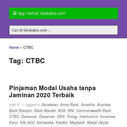
App Hemat Sikatabis.com
»
CTBC
Home
Tag: CTBC
Pinjaman Modal Usaha tanpa
Jaminan 2020 Terbaik
oleh K
tagged in
Akseleran
,
Amar Bank
,
Amartha
,
Avantee
,
Bank Bukopin
,
Bank Mandiri
,
BCA
,
BNI
,
Commonwealth Bank
,
CTBC
,
Danamas
,
Danamon
,
DBS
,
Fintag
,
Indofund.id
,
Investree
,
Kimo
,
Klik ACC
,
Koinworks
,
Kredito
,
Maybank
,
Modal rakyat
,