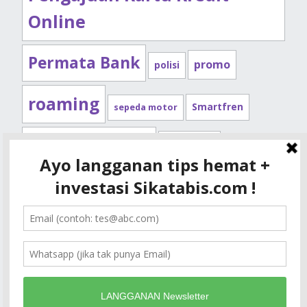
Online
Permata Bank
promo
polisi
roaming
Smartfren
sepeda motor
Standard Chartered
syarat kpr
Telkomsel
tips kendaraan
XL
tips kpr