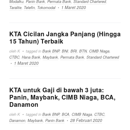
Modalku
,
Panin Bank
,
Permata Bank
,
Standard Chartered
,
1 Maret 2020
Taralite
,
Telefin
,
Tokomodal
KTA Cicilan Jangka Panjang (Hingga
15 Tahun) Terbaik
oleh K
tagged in
Bank BNP
,
BNI
,
BRI
,
BTN
,
CIMB Niaga
,
CTBC
,
Hana Bank
,
Maybank
,
Permata Bank
,
Standard Chartered
1 Maret 2020
KTA untuk Gaji di bawah 3 juta:
Panin, Maybank, CIMB Niaga, BCA,
Danamon
oleh K
tagged in
Bank BNP
,
BCA
,
CIMB Niaga
,
CTBC
,
28 Februari 2020
Danamon
,
Maybank
,
Panin Bank