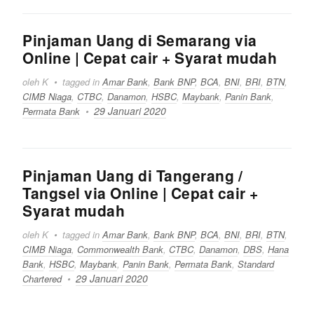
Pinjaman Uang di Semarang via
Online | Cepat cair + Syarat mudah
oleh K
tagged in
Amar Bank
,
Bank BNP
,
BCA
,
BNI
,
BRI
,
BTN
,
CIMB Niaga
,
CTBC
,
Danamon
,
HSBC
,
Maybank
,
Panin Bank
,
29 Januari 2020
Permata Bank
Pinjaman Uang di Tangerang /
Tangsel via Online | Cepat cair +
Syarat mudah
oleh K
tagged in
Amar Bank
,
Bank BNP
,
BCA
,
BNI
,
BRI
,
BTN
,
CIMB Niaga
,
Commonwealth Bank
,
CTBC
,
Danamon
,
DBS
,
Hana
Bank
,
HSBC
,
Maybank
,
Panin Bank
,
Permata Bank
,
Standard
29 Januari 2020
Chartered