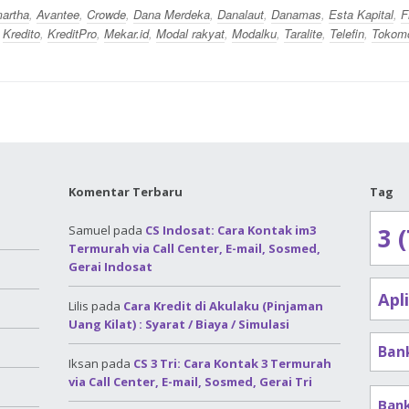
artha
,
Avantee
,
Crowde
,
Dana Merdeka
,
Danalaut
,
Danamas
,
Esta Kapital
,
F
,
Kredito
,
KreditPro
,
Mekar.id
,
Modal rakyat
,
Modalku
,
Taralite
,
Telefin
,
Tokom
Komentar Terbaru
Tag
Samuel
pada
CS Indosat: Cara Kontak im3
3 (
Termurah via Call Center, E-mail, Sosmed,
Gerai Indosat
Apl
Lilis
pada
Cara Kredit di Akulaku (Pinjaman
Uang Kilat) : Syarat / Biaya / Simulasi
Ban
Iksan
pada
CS 3 Tri: Cara Kontak 3 Termurah
via Call Center, E-mail, Sosmed, Gerai Tri
Ban