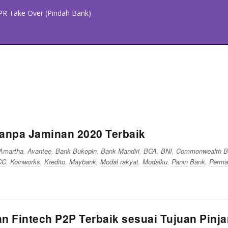
PR Take Over (Pindah Bank)
anpa Jaminan 2020 Terbaik
Amartha
,
Avantee
,
Bank Bukopin
,
Bank Mandiri
,
BCA
,
BNI
,
Commonwealth B
CC
,
Koinworks
,
Kredito
,
Maybank
,
Modal rakyat
,
Modalku
,
Panin Bank
,
Perma
n Fintech P2P Terbaik sesuai Tujuan Pin