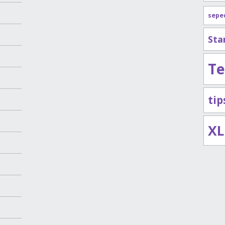
sepe
Sta
Te
ti
XL