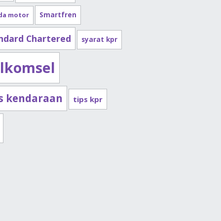
Smartfren
da motor
ndard Chartered
syarat kpr
lkomsel
ps kendaraan
tips kpr