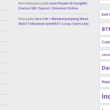
Ririn Rianasari
pada
Cara Pinjam di UangMe:
Status OJK / Syarat / Simulasi Online
beli
Ema
pada
Cara Cek + Memperpanjang Masa
Aktif Telkomsel (simPATI / Loop / kartu As)
BT
Com
coro
Da
Han
In