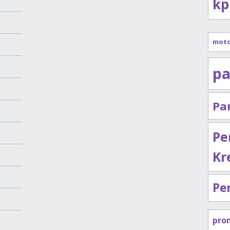
kp
mot
pa
Pa
Pe
Kr
Pe
pro