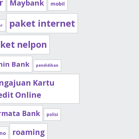
r
Maybank
mobil
paket internet
or
ket nelpon
nin Bank
pendidikan
ngajuan Kartu
edit Online
rmata Bank
polisi
roaming
mo