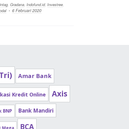
intag
,
Gradana
,
Indofund.id
,
Investree
,
6 Februari 2020
odal
Tri)
Amar Bank
Axis
ikasi Kredit Online
Bank Mandiri
k BNP
BCA
k Mega