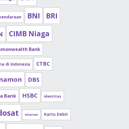
BNI
BRI
 kendaraan
CIMB Niaga
N
monwealth Bank
CTBC
na di Indonesia
namon
DBS
HSBC
a Bank
identitas
dosat
Kartu Debit
internet