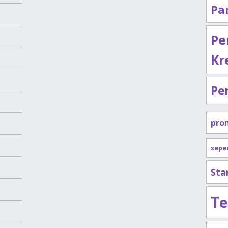
Pa
Pe
Kr
Pe
pro
sepe
Sta
Te