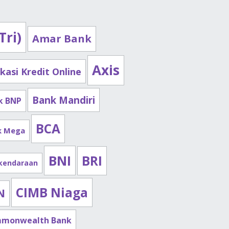
Tri)
Amar Bank
Axis
ikasi Kredit Online
Bank Mandiri
k BNP
13
BCA
k Mega
BNI
BRI
 kendaraan
CIMB Niaga
N
monwealth Bank