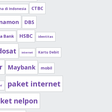
CTBC
na di Indonesia
namon
DBS
HSBC
a Bank
identitas
dosat
Kartu Debit
internet
r
Maybank
mobil
paket internet
or
ket nelpon