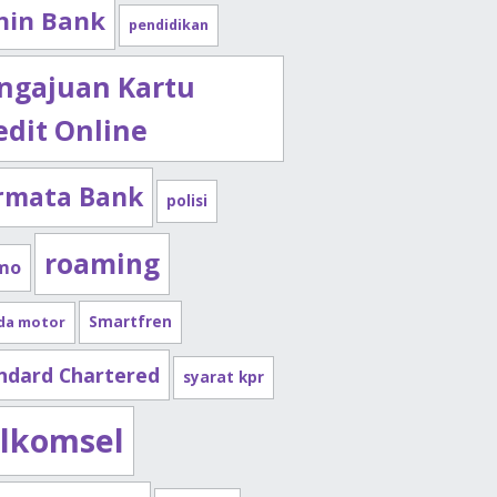
nin Bank
pendidikan
ngajuan Kartu
edit Online
rmata Bank
polisi
roaming
mo
Smartfren
da motor
ndard Chartered
syarat kpr
lkomsel