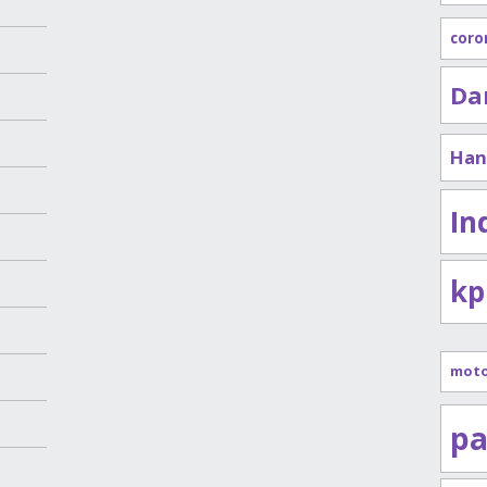
coro
Da
Han
In
kp
mot
pa