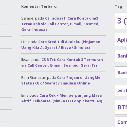
Komentar Terbaru
Tag
Samuel
pada
CS Indosat: Cara Kontak im3
3 (
Termurah via Call Center, E-mail, Sosmed,
Gerai Indosat
Apl
Lilis
pada
Cara Kredit di Akulaku (Pinjaman
Uang Kilat) : Syarat / Biaya / Simulasi
Ban
Iksan
pada
CS 3 Tri: Cara Kontak 3 Termurah
via Call Center, E-mail, Sosmed, Gerai Tri
Ban
Ririn Rianasari
pada
Cara Pinjam di UangMe:
Status OJK / Syarat / Simulasi Online
beli
Ema
pada
Cara Cek + Memperpanjang Masa
Aktif Telkomsel (simPATI / Loop / kartu As)
BT
Com