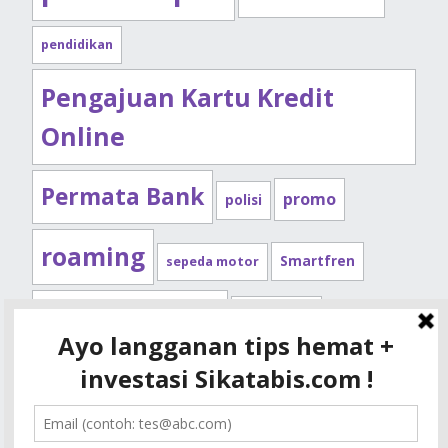
pendidikan
Pengajuan Kartu Kredit
Online
Permata Bank
promo
polisi
roaming
Smartfren
sepeda motor
Standard Chartered
syarat kpr
Telkomsel
tips kendaraan
XL
tips kpr