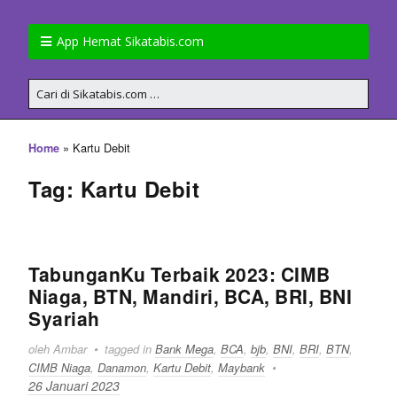
App Hemat Sikatabis.com
»
Kartu Debit
Home
Tag: Kartu Debit
TabunganKu Terbaik 2023: CIMB
Niaga, BTN, Mandiri, BCA, BRI, BNI
Syariah
oleh Ambar
tagged in
Bank Mega
,
BCA
,
bjb
,
BNI
,
BRI
,
BTN
,
CIMB Niaga
,
Danamon
,
Kartu Debit
,
Maybank
26 Januari 2023