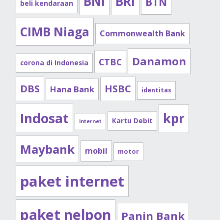
BNI
BRI
BTN
beli kendaraan
CIMB Niaga
Commonwealth Bank
Danamon
CTBC
corona di Indonesia
DBS
HSBC
Hana Bank
identitas
Indosat
kpr
Kartu Debit
internet
Maybank
mobil
motor
paket internet
paket nelpon
Panin Bank