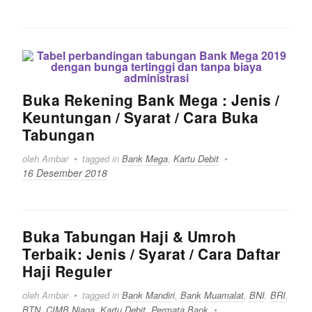
Buka Rekening Bank Mega : Jenis /
Keuntungan / Syarat / Cara Buka
Tabungan
oleh Ambar
tagged in
Bank Mega
,
Kartu Debit
16 Desember 2018
Buka Tabungan Haji & Umroh
Terbaik: Jenis / Syarat / Cara Daftar
Haji Reguler
oleh Ambar
tagged in
Bank Mandiri
,
Bank Muamalat
,
BNI
,
BRI
,
BTN
,
CIMB Niaga
,
Kartu Debit
,
Permata Bank