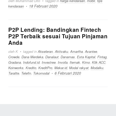
oleh Muhammad Dito
tagged in
harga kendaraan
,
mobil
,
tips
18 Februari 2020
kendaraan
P2P Lending: Bandingkan Fintech
P2P Terbaik sesuai Tujuan Pinjaman
Anda
oleh K
tagged in
Akseleran
,
Aktivaku
,
Amartha
,
Avantee
,
Crowde
,
Dana Merdeka
,
Danalaut
,
Danamas
,
Esta Kapital
,
Fintag
,
Gradana
,
Indofund.id
,
Investree
,
Invoila
,
Iternak
,
Kimo
,
Klik ACC
,
Koinworks
,
Kredito
,
KreditPro
,
Mekar.id
,
Modal rakyat
,
Modalku
,
6 Februari 2020
Taralite
,
Telefin
,
Tokomodal