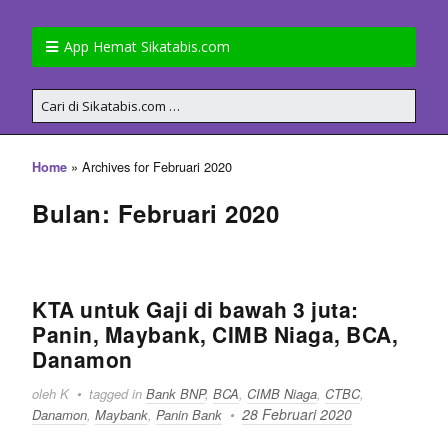
App Hemat Sikatabis.com
»
Archives for Februari 2020
Home
Bulan: Februari 2020
KTA untuk Gaji di bawah 3 juta:
Panin, Maybank, CIMB Niaga, BCA,
Danamon
oleh K
tagged in
Bank BNP
,
BCA
,
CIMB Niaga
,
CTBC
,
28 Februari 2020
Danamon
,
Maybank
,
Panin Bank