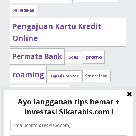
pendidikan
Pengajuan Kartu Kredit
Online
Permata Bank
promo
polisi
roaming
Smartfren
sepeda motor
Standard Chartered
syarat kpr
Telkomsel
tips kendaraan
XL
tips kpr