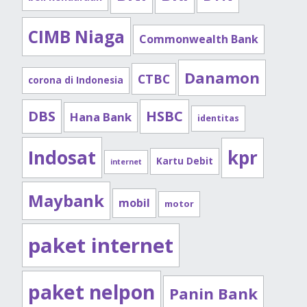
CIMB Niaga
Commonwealth Bank
Danamon
CTBC
corona di Indonesia
DBS
HSBC
Hana Bank
identitas
Indosat
kpr
Kartu Debit
internet
Maybank
mobil
motor
paket internet
paket nelpon
Panin Bank