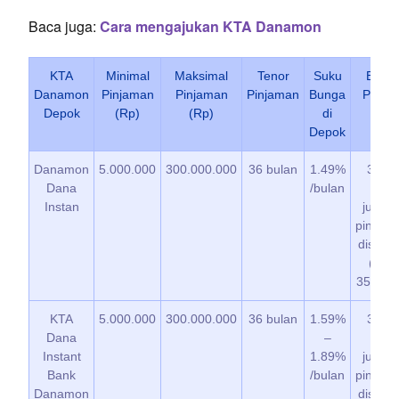
Baca juga:
Cara mengajukan KTA Danamon
KTA
Minimal
Maksimal
Tenor
Suku
Biaya
Danamon
Pinjaman
Pinjaman
Pinjaman
Bunga
Provis
Depok
(Rp)
(Rp)
di
Depok
Danamon
5.000.000
300.000.000
36 bulan
1.49%
3.5%
Dana
/bulan
dari
Instan
jumla
pinjam
disetuj
(min
350.00
KTA
5.000.000
300.000.000
36 bulan
1.59%
3.5%
Dana
–
dari
Instant
1.89%
jumla
Bank
/bulan
pinjam
Danamon
disetuj