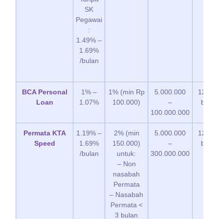
SK
Pegawai
:
1.49% –
1.69%
/bulan
BCA Personal
1% –
1% (min Rp
5.000.000
12 – 3
Loan
1.07%
100.000)
–
bulan
100.000.000
Permata KTA
1.19% –
2% (min
5.000.000
12 – 6
Speed
1.69%
150.000)
–
bulan
/bulan
untuk:
300.000.000
– Non
nasabah
Permata
– Nasabah
Permata <
3 bulan