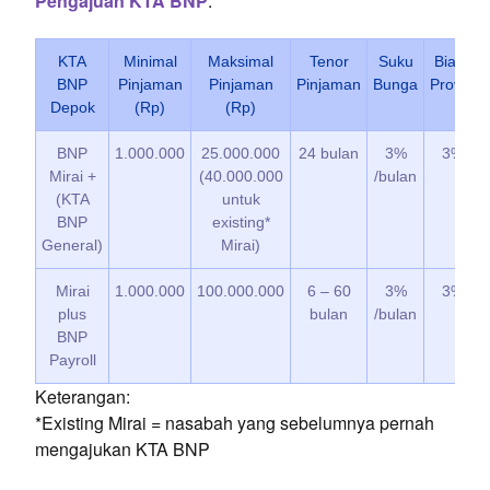
Pengajuan KTA BNP
.
KTA
Minimal
Maksimal
Tenor
Suku
Biaya
BNP
Pinjaman
Pinjaman
Pinjaman
Bunga
Provisi
Depok
(Rp)
(Rp)
BNP
1.000.000
25.000.000
24 bulan
3%
3%
Mirai +
(40.000.000
/bulan
(KTA
untuk
BNP
existing*
General)
Mirai)
Mirai
1.000.000
100.000.000
6 – 60
3%
3%
plus
bulan
/bulan
BNP
Payroll
Keterangan:
*Existing Mirai = nasabah yang sebelumnya pernah
mengajukan KTA BNP