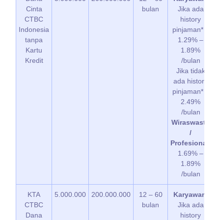
Cinta
bulan
Jika ada
CTBC
history
p
Indonesia
pinjaman* =
tanpa
1.29% –
Kartu
1.89%
Kredit
/bulan
Jika tidak
ada history
pinjaman* =
2.49%
/bulan
Wiraswasta
/
Profesional
:
1.69% –
1.89%
/bulan
KTA
5.000.000
200.000.000
12 – 60
Karyawan
:
CTBC
bulan
Jika ada
Dana
history
p