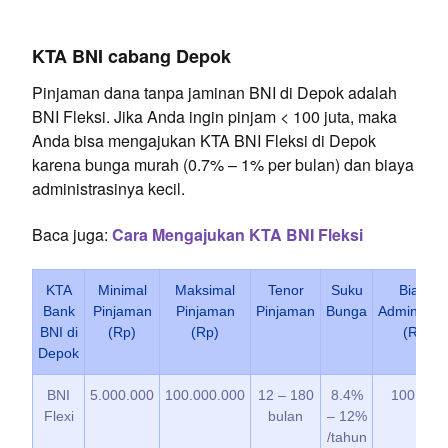
KTA BNI cabang Depok
Pinjaman dana tanpa jaminan BNI di Depok adalah
BNI Fleksi. Jika Anda ingin pinjam < 100 juta, maka
Anda bisa mengajukan KTA BNI Fleksi di Depok
karena bunga murah (0.7% – 1% per bulan) dan biaya
administrasinya kecil.
Baca juga:
Cara Mengajukan KTA BNI Fleksi
KTA
Minimal
Maksimal
Tenor
Suku
Biaya
Bank
Pinjaman
Pinjaman
Pinjaman
Bunga
Administra
BNI di
(Rp)
(Rp)
(Rp)
Depok
BNI
5.000.000
100.000.000
12 – 180
8.4%
100.000
Flexi
bulan
– 12%
/tahun