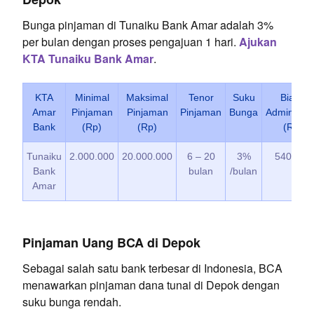
Bunga pinjaman di Tunaiku Bank Amar adalah 3%
per bulan dengan proses pengajuan 1 hari.
Ajukan
KTA Tunaiku Bank Amar
.
KTA
Minimal
Maksimal
Tenor
Suku
Biaya
Amar
Pinjaman
Pinjaman
Pinjaman
Bunga
Administra
Bank
(Rp)
(Rp)
(Rp)
Tunaiku
2.000.000
20.000.000
6 – 20
3%
540.000
Bank
bulan
/bulan
Amar
Pinjaman Uang BCA di Depok
Sebagai salah satu bank terbesar di Indonesia, BCA
menawarkan pinjaman dana tunai di Depok dengan
suku bunga rendah.