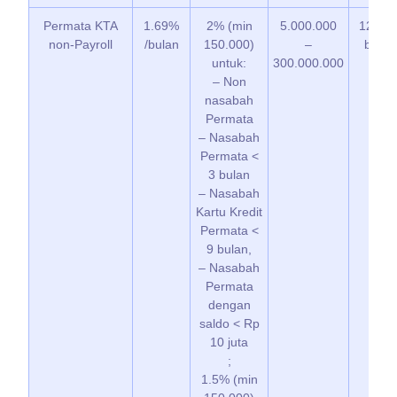
Permata KTA
1.69%
2% (min
5.000.000
12 – 3
non-Payroll
/bulan
150.000)
–
bulan
untuk:
300.000.000
– Non
nasabah
Permata
– Nasabah
Permata <
3 bulan
– Nasabah
Kartu Kredit
Permata <
9 bulan,
– Nasabah
Permata
dengan
saldo < Rp
10 juta
;
1.5% (min