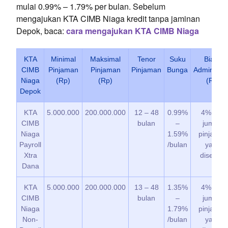
mulai 0.99% – 1.79% per bulan. Sebelum
mengajukan KTA CIMB Niaga kredit tanpa jaminan
Depok, baca:
cara mengajukan KTA CIMB Niaga
KTA
Minimal
Maksimal
Tenor
Suku
Biaya
CIMB
Pinjaman
Pinjaman
Pinjaman
Bunga
Administra
Niaga
(Rp)
(Rp)
(Rp)
Depok
KTA
5.000.000
200.000.000
12 – 48
0.99%
4% dari
CIMB
bulan
–
jumlah
Niaga
1.59%
pinjaman
Payroll
/bulan
yang
Xtra
disetujui
Dana
KTA
5.000.000
200.000.000
13 – 48
1.35%
4% dari
CIMB
bulan
–
jumlah
Niaga
1.79%
pinjaman
Non-
/bulan
yang