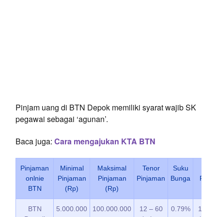
Pinjam uang di BTN Depok memiliki syarat wajib SK
pegawai sebagai ‘agunan’.
Baca juga:
Cara mengajukan KTA BTN
Pinjaman
Minimal
Maksimal
Tenor
Suku
Biay
onlnie
Pinjaman
Pinjaman
Pinjaman
Bunga
Provis
BTN
(Rp)
(Rp)
BTN
5.000.000
100.000.000
12 – 60
0.79%
1% da