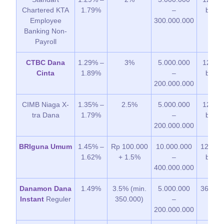
Chartered KTA
1.79%
–
bulan
Employee
300.000.000
Banking Non-
Payroll
CTBC Dana
1.29% –
3%
5.000.000
12 – 6
Cinta
1.89%
–
bulan
200.000.000
CIMB Niaga X-
1.35% –
2.5%
5.000.000
12 – 4
tra Dana
1.79%
–
bulan
200.000.000
BRIguna Umum
1.45% –
Rp 100.000
10.000.000
12 – 1
1.62%
+ 1.5%
–
bulan
400.000.000
Danamon Dana
1.49%
3.5% (min.
5.000.000
36 bul
Instant
Reguler
350.000)
–
200.000.000