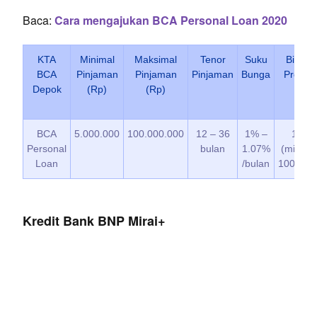
Baca:
Cara mengajukan BCA Personal Loan 2020
KTA
Minimal
Maksimal
Tenor
Suku
Biaya
BCA
Pinjaman
Pinjaman
Pinjaman
Bunga
Provisi
Depok
(Rp)
(Rp)
BCA
5.000.000
100.000.000
12 – 36
1% –
1%
Personal
bulan
1.07%
(min Rp
Loan
/bulan
100.000
Kredit Bank BNP Mirai+