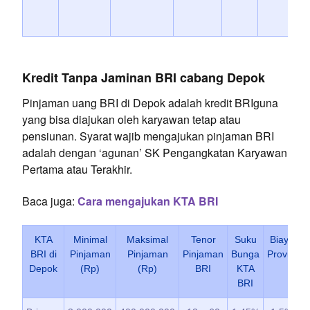
Kredit Tanpa Jaminan BRI cabang Depok
Pinjaman uang BRI di Depok adalah kredit BRIguna
yang bisa diajukan oleh karyawan tetap atau
pensiunan. Syarat wajib mengajukan pinjaman BRI
adalah dengan ‘agunan’ SK Pengangkatan Karyawan
Pertama atau Terakhir.
Baca juga:
Cara mengajukan KTA BRI
KTA
Minimal
Maksimal
Tenor
Suku
Biaya
BRI di
Pinjaman
Pinjaman
Pinjaman
Bunga
Provisi
A
Depok
(Rp)
(Rp)
BRI
KTA
BRI