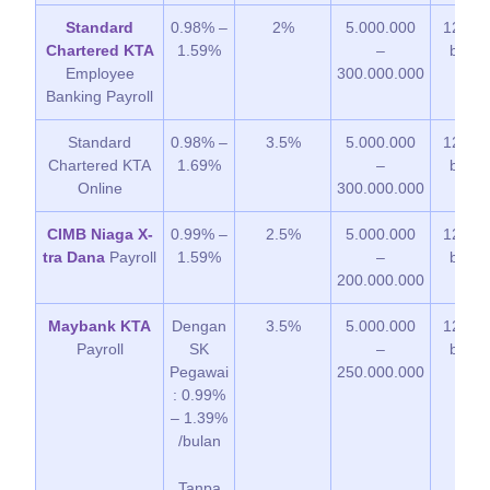
Standard
0.98% –
2%
5.000.000
12 – 6
Chartered KTA
1.59%
–
bulan
Employee
300.000.000
Banking Payroll
Standard
0.98% –
3.5%
5.000.000
12 – 6
Chartered KTA
1.69%
–
bulan
Online
300.000.000
CIMB Niaga X-
0.99% –
2.5%
5.000.000
12 – 4
tra Dana
Payroll
1.59%
–
bulan
200.000.000
Maybank KTA
Dengan
3.5%
5.000.000
12 – 6
Payroll
SK
–
bulan
Pegawai
250.000.000
: 0.99%
– 1.39%
/bulan
Tanpa