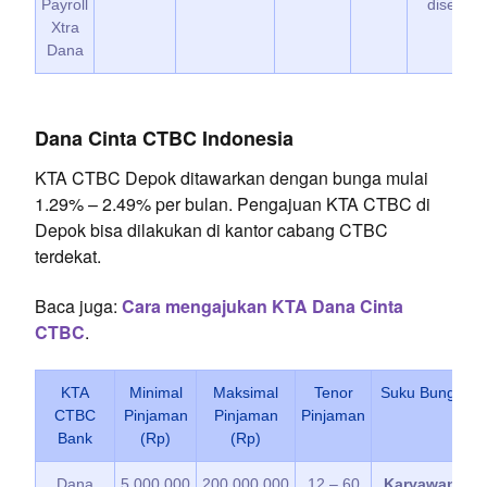
Payroll
disetujui
Xtra
Dana
Dana Cinta CTBC Indonesia
KTA CTBC Depok ditawarkan dengan bunga mulai
1.29% – 2.49% per bulan. Pengajuan KTA CTBC di
Depok bisa dilakukan di kantor cabang CTBC
terdekat.
Baca juga:
Cara mengajukan KTA Dana Cinta
CTBC
.
KTA
Minimal
Maksimal
Tenor
Suku Bunga
CTBC
Pinjaman
Pinjaman
Pinjaman
Bank
(Rp)
(Rp)
Dana
5.000.000
200.000.000
12 – 60
Karyawan
: