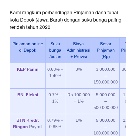
Kami rangkum perbandingan Pinjaman dana tunai
kota Depok (Jawa Barat) dengan suku bunga paling
rendah tahun 2020:
Pinjaman online
Suku
Biaya
Besar
Tenor
di Depok
bunga
Administrasi
Pinjaman
Pinjam
/bulan
+ Provisi
(Rp)
KEP Panin
0.68% –
3%
3.000.000
36 bul
1.40%
–
150.000.000
BNI Fleksi
0.7% –
Rp 100.000
5.000.000
12 – 6
1%
+ 1%
–
bulan
500.000.000
BTN Kredit
0.79% –
1%
5.000.000
12 – 6
Ringan
Payroll
0.85%
–
bulan
100.000.000