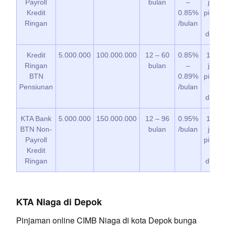
Payroll
bulan
–
jumla
Kredit
0.85%
pinjam
Ringan
/bulan
yan
disetuj
Kredit
5.000.000
100.000.000
12 – 60
0.85%
1% da
Ringan
bulan
–
jumla
BTN
0.89%
pinjam
Pensiunan
/bulan
yan
disetuj
KTA Bank
5.000.000
150.000.000
12 – 96
0.95%
1% da
BTN Non-
bulan
/bulan
jumla
Payroll
pinjam
Kredit
yan
Ringan
disetuj
KTA Niaga di Depok
Pinjaman online CIMB Niaga di kota Depok bunga