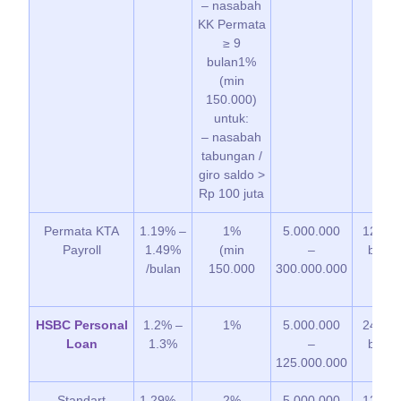
– nasabah
KK Permata
≥ 9
bulan1%
(min
150.000)
untuk:
– nasabah
tabungan /
giro saldo >
Rp 100 juta
Permata KTA
1.19% –
1%
5.000.000
12 – 6
Payroll
1.49%
(min
–
bulan
/bulan
150.000
300.000.000
HSBC Personal
1.2% –
1%
5.000.000
24 – 3
Loan
1.3%
–
bulan
125.000.000
Standart
1.29% –
2%
5.000.000
12 – 6