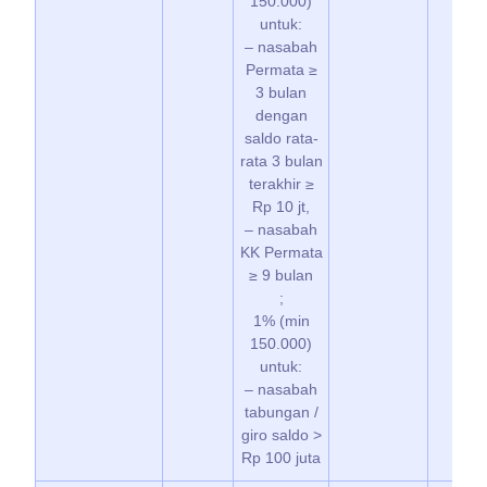
150.000)
untuk:
– nasabah
Permata ≥
3 bulan
dengan
saldo rata-
rata 3 bulan
terakhir ≥
Rp 10 jt,
– nasabah
KK Permata
≥ 9 bulan
;
1% (min
150.000)
untuk:
– nasabah
tabungan /
giro saldo >
Rp 100 juta