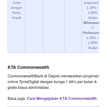
Cinta
pinjaman* =
dengan
1.29% –
Kartu
1.89%
Kredit
/bulan
Wiraswasta
/
Profesional
:
1.69% –
1.89%
/bulan
KTA Commonwealth
CommonwealthBank di Depok menawarkan pinjaman
online TymeDigital dengan bunga 1.99% per bulan &
gratis biaya administrasi.
Baca juga:
Cara Mengajukan KTA Commonwealth