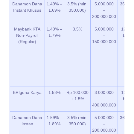
Danamon Dana
1.49% –
3.5% (min.
5.000.000
36 bul
Instant Khusus
1.69%
350.000)
–
200.000.000
Maybank KTA
1.49% –
3.5%
5.000.000
12 – 3
Non-Payroll
1.79%
–
bulan
(Regular)
150.000.000
BRIguna Karya
1.58%
Rp 100.000
3.000.000
12 – 6
+ 1.5%
–
bulan
400.000.000
Danamon Dana
1.59% –
3.5% (min.
5.000.000
36 bul
Instan
1.89%
350.000)
–
200.000.000