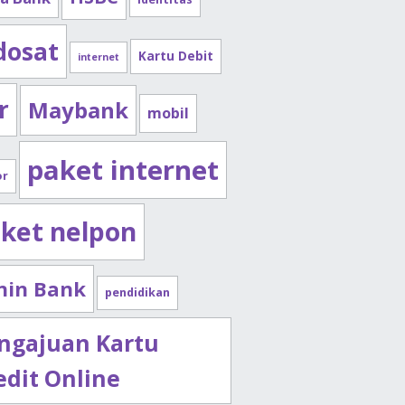
dosat
Kartu Debit
internet
r
Maybank
mobil
paket internet
or
ket nelpon
nin Bank
pendidikan
ngajuan Kartu
edit Online