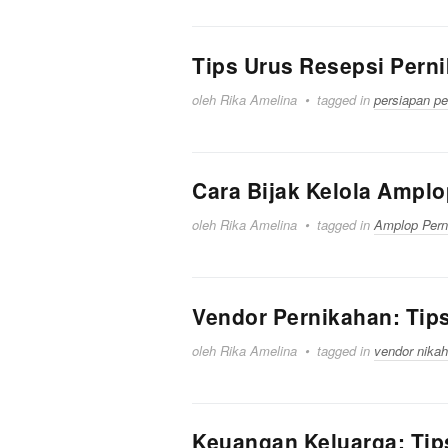
Tips Urus Resepsi Pern
oleh Rika Amelina
tagged in
persiapan pe
Cara Bijak Kelola Ampl
oleh Rika Amelina
tagged in
Amplop Pern
Vendor Pernikahan: Tip
oleh Rika Amelina
tagged in
vendor nikah
Keuangan Keluarga: Tip