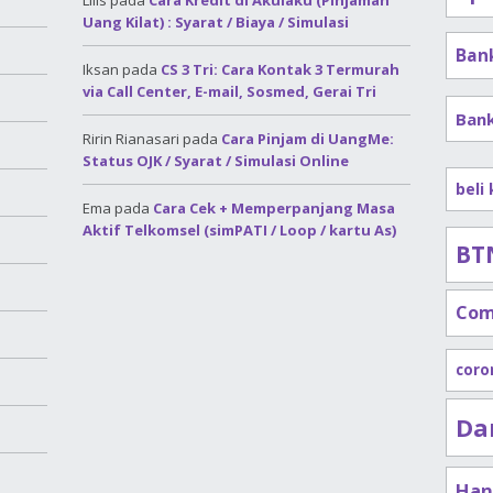
Lilis
pada
Cara Kredit di Akulaku (Pinjaman
Uang Kilat) : Syarat / Biaya / Simulasi
Ban
Iksan
pada
CS 3 Tri: Cara Kontak 3 Termurah
via Call Center, E-mail, Sosmed, Gerai Tri
Ban
Ririn Rianasari
pada
Cara Pinjam di UangMe:
Status OJK / Syarat / Simulasi Online
beli
Ema
pada
Cara Cek + Memperpanjang Masa
Aktif Telkomsel (simPATI / Loop / kartu As)
BT
Com
coro
Da
Han