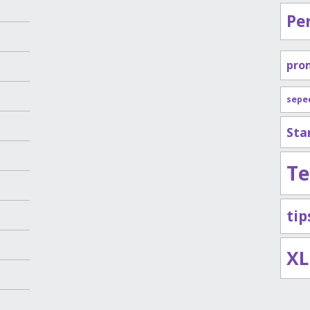
Pe
pro
sepe
Sta
Te
ti
XL