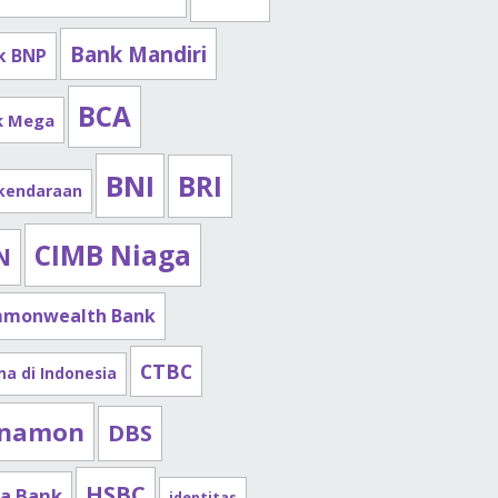
Bank Mandiri
k BNP
BCA
k Mega
BNI
BRI
 kendaraan
CIMB Niaga
N
monwealth Bank
CTBC
na di Indonesia
namon
DBS
HSBC
a Bank
identitas