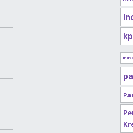
In
kp
mot
pa
Pa
Pe
Kr