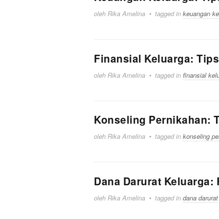
oleh Rika Amelina
tagged in
keuangan ke
Finansial Keluarga: Tip
oleh Rika Amelina
tagged in
finansial kel
Konseling Pernikahan: T
oleh Rika Amelina
tagged in
konseling pe
Dana Darurat Keluarga: 
oleh Rika Amelina
tagged in
dana darurat