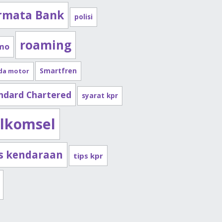
rmata Bank
polisi
roaming
mo
Smartfren
da motor
ndard Chartered
syarat kpr
lkomsel
ps kendaraan
tips kpr