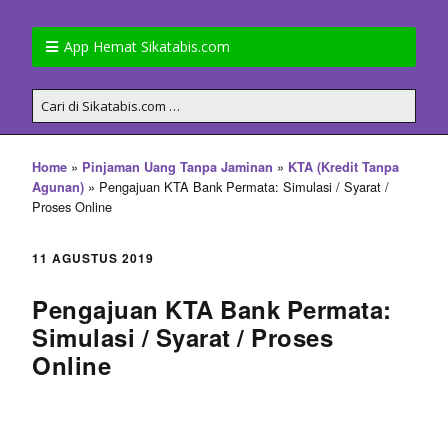
App Hemat Sikatabis.com
»
»
Home
Pinjaman Uang Tanpa Jaminan
KTA (Kredit Tanpa
»
Pengajuan KTA Bank Permata: Simulasi / Syarat /
Agunan)
Proses Online
11 AGUSTUS 2019
Pengajuan KTA Bank Permata:
Simulasi / Syarat / Proses
Online