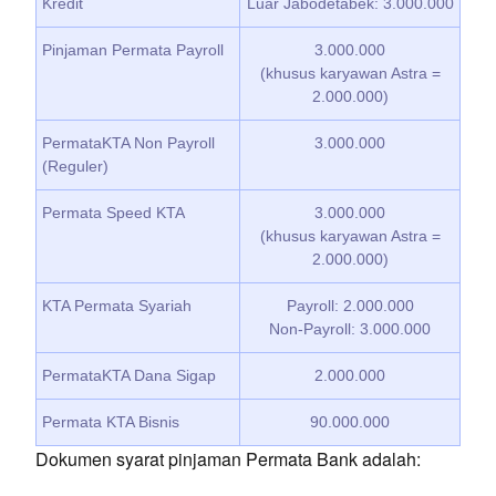
Kredit
Luar Jabodetabek: 3.000.000
Pinjaman Permata Payroll
3.000.000
(khusus karyawan Astra =
2.000.000)
PermataKTA Non Payroll
3.000.000
(Reguler)
Permata Speed KTA
3.000.000
(khusus karyawan Astra =
2.000.000)
KTA Permata Syariah
Payroll: 2.000.000
Non-Payroll: 3.000.000
PermataKTA Dana Sigap
2.000.000
Permata KTA Bisnis
90.000.000
Dokumen syarat pinjaman Permata Bank adalah: