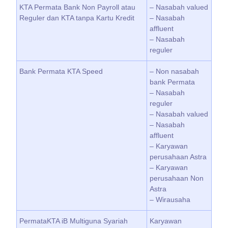
KTA Permata Bank Non Payroll atau
– Nasabah valued
Reguler dan KTA tanpa Kartu Kredit
– Nasabah
affluent
– Nasabah
reguler
Bank Permata KTA Speed
– Non nasabah
bank Permata
– Nasabah
reguler
– Nasabah valued
– Nasabah
affluent
– Karyawan
perusahaan Astra
– Karyawan
perusahaan Non
Astra
– Wirausaha
PermataKTA iB Multiguna Syariah
Karyawan