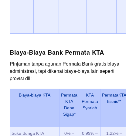
Biaya-Biaya Bank Permata KTA
Pinjaman tanpa agunan Permata Bank gratis biaya
administrasi, tapi dikenai biaya-biaya lain seperti
provisi dll:
Biaya-biaya KTA
Permata
KTA
PermataKTA
KTA
Permata
Bisnis**
Pe
Dana
Syariah
P
Sigap*
O
Suku Bunga KTA
0% –
0.99% –
1.22% –