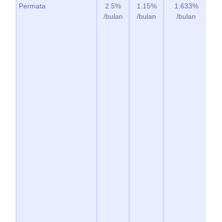
Permata
2.5%
1.15%
1.633%
A
/bulan
/bulan
/bulan
Pin
< 
1
/
Pi
> 
j
1
/
A
Te
Pi
< 
1
/b