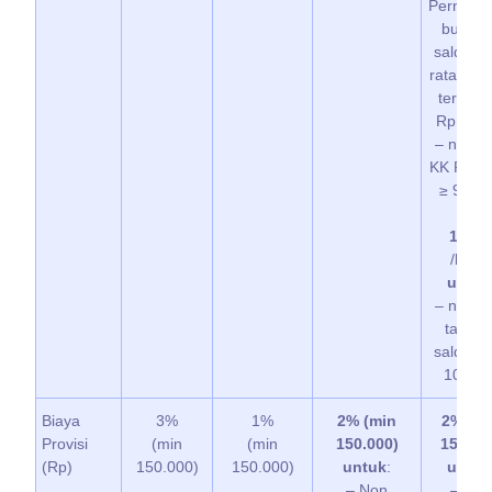
Permata 
bulan 
saldo ra
rata 3 bu
terakhir
Rp 10 j
– nasab
KK Perm
≥ 9 bul
;
1.19
/bula
untuk
– nasab
tab gir
saldo >
100 ju
Biaya
3%
1%
2% (min
2% (m
Provisi
(min
(min
150.000)
150.00
(Rp)
150.000)
150.000)
untuk
:
untuk
– Non
– Non