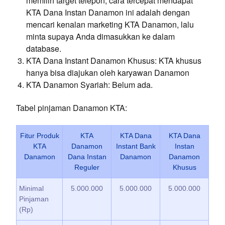
memilih target telepon, cara tercepat mendapat
KTA Dana Instan Danamon ini adalah dengan
mencari kenalan marketing KTA Danamon, lalu
minta supaya Anda dimasukkan ke dalam
database.
KTA Dana Instant Danamon Khusus: KTA khusus
hanya bisa diajukan oleh karyawan Danamon
KTA Danamon Syariah: Belum ada.
Tabel pinjaman Danamon KTA:
Fitur Produk
KTA
KTA Dana
KTA Dana
KTA
Danamon
Instant Bank
Instan
Danamon
Dana Instan
Danamon
Danamon
Reguler
Khusus
Minimal
5.000.000
5.000.000
5.000.000
Pinjaman
(Rp)