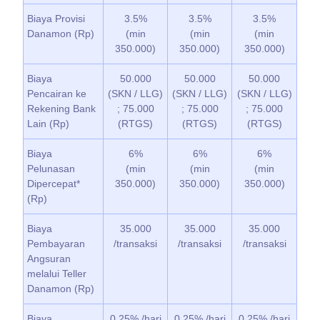
Biaya Provisi
3.5%
3.5%
3.5%
Danamon (Rp)
(min
(min
(min
350.000)
350.000)
350.000)
Biaya
50.000
50.000
50.000
Pencairan ke
(SKN / LLG)
(SKN / LLG)
(SKN / LLG)
Rekening Bank
; 75.000
; 75.000
; 75.000
Lain (Rp)
(RTGS)
(RTGS)
(RTGS)
Biaya
6%
6%
6%
Pelunasan
(min
(min
(min
Dipercepat*
350.000)
350.000)
350.000)
(Rp)
Biaya
35.000
35.000
35.000
Pembayaran
/transaksi
/transaksi
/transaksi
Angsuran
melalui Teller
Danamon (Rp)
Biaya
0.25% /hari
0.25% /hari
0.25% /hari