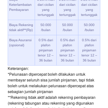
Keterlambatan
dari cicilan
dari cicilan
dari cicilan
Pembayaran
yang
yang
yang
tertunggak
tertunggak
tertunggak
Biaya Rekening
50.000
50.000
50.000
tidak aktif**(Rp)
/bulan
/bulan
/bulan
Biaya Asuransi
0.5% dari
0.5% dari
0.5% dari
(opsional)
plafon
plafon
plafon
pinjaman
pinjaman
pinjaman
tenor 12 –
tenor 12 –
tenor 12 –
36 bulan
36 bulan
36 bulan
Keterangan:
*Pelunasan dipercepat boleh dilakukan untuk
membayar seluruh sisa jumlah pinjaman, tapi tidak
boleh untuk melakukan pelunasan dipercepat atas
sebagian jumlah pinjaman
**Rekening tidak aktif adalah rekening pembayaran
(rekening tabungan atau rekening yang digunakan