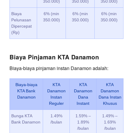
350.000)
350.000)
350.000)
Biaya
6% (min
6% (min
6% (min
Pelunasan
350.000)
350.000)
350.000)
Dipercepat
(Rp)
Biaya Pinjaman KTA Danamon
Biaya-biaya pinjaman instan Danamon adalah:
Biaya-biaya
KTA
KTA
KTA
KTA Bank
Danamon
Danamon
Danamon
Danamon
Instan
Dana
Dana Instan
Reguler
Instant
Khusus
Bunga KTA
1.49%
1.59% –
1.49% –
Bank Danamon
/bulan
1.89%
1.69%
/bulan
/bulan