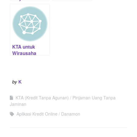
Bunga / Proses /
Chartered:
Syarat / Apply
Syarat / Biaya /
online
Proses Apply
Online
KTA untuk
Wirausaha
2020: Pinjaman
tanpa slip gaji
Terbaik
by
K
KTA (Kredit Tanpa Agunan)
Pinjaman Uang Tanpa
Jaminan
Aplikasi Kredit Online
Danamon