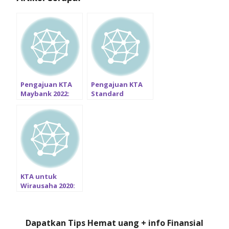
Pengajuan KTA
Pengajuan KTA
Maybank 2022:
Standard
Bunga / Proses /
Chartered: Syarat
Syarat / Apply
/ Biaya / Proses
online
Apply Online
KTA untuk
Wirausaha 2020:
Pinjaman tanpa
slip gaji Terbaik