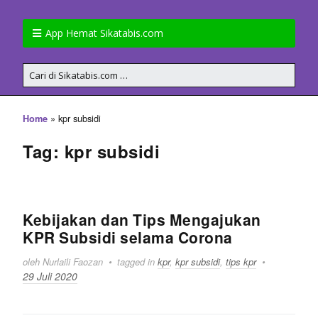
App Hemat Sikatabis.com
»
kpr subsidi
Home
Tag: kpr subsidi
Kebijakan dan Tips Mengajukan
KPR Subsidi selama Corona
oleh Nurlaili Faozan
tagged in
kpr
,
kpr subsidi
,
tips kpr
29 Juli 2020