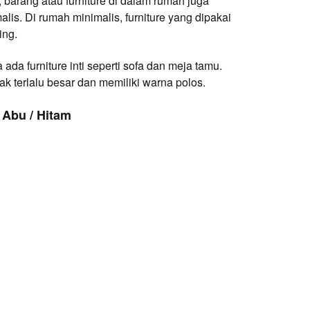
barang atau furniture di dalam rumah juga
is. Di rumah minimalis, furniture yang dipakai
ing.
ada furniture inti seperti sofa dan meja tamu.
k terlalu besar dan memiliki warna polos.
 Abu / Hitam