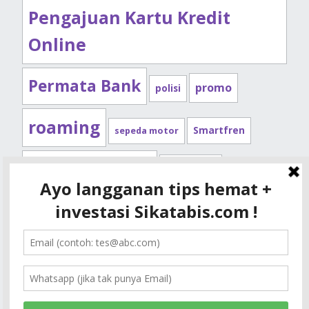
Pengajuan Kartu Kredit
Online
Permata Bank
promo
polisi
roaming
Smartfren
sepeda motor
Standard Chartered
syarat kpr
Telkomsel
tips kendaraan
XL
tips kpr