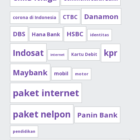
Danamon
CTBC
corona di Indonesia
DBS
HSBC
Hana Bank
identitas
Indosat
kpr
Kartu Debit
internet
Maybank
mobil
motor
paket internet
paket nelpon
Panin Bank
pendidikan