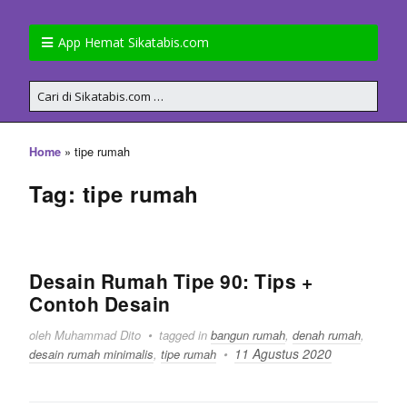
App Hemat Sikatabis.com
»
tipe rumah
Home
Tag: tipe rumah
Desain Rumah Tipe 90: Tips +
Contoh Desain
oleh Muhammad Dito
tagged in
bangun rumah
,
denah rumah
,
11 Agustus 2020
desain rumah minimalis
,
tipe rumah