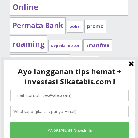
Online
Permata Bank
promo
polisi
roaming
Smartfren
sepeda motor
Standard Chartered
syarat kpr
Telkomsel
tips kendaraan
XL
tips kpr