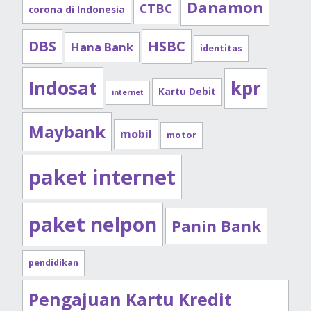
Danamon
CTBC
corona di Indonesia
DBS
HSBC
Hana Bank
identitas
Indosat
kpr
Kartu Debit
internet
Maybank
mobil
motor
paket internet
paket nelpon
Panin Bank
pendidikan
Pengajuan Kartu Kredit