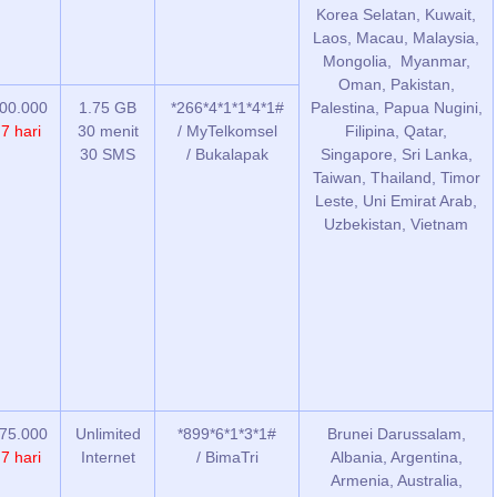
Korea Selatan, Kuwait,
Laos, Macau, Malaysia,
Mongolia, Myanmar,
Oman, Pakistan,
00.000
1.75 GB
*266*4*1*1*4*1#
Palestina, Papua Nugini,
/
7 hari
30 menit
/ MyTelkomsel
Filipina, Qatar,
30 SMS
/ Bukalapak
Singapore, Sri Lanka,
Taiwan, Thailand, Timor
Leste, Uni Emirat Arab,
Uzbekistan, Vietnam
75.000
Unlimited
*899*6*1*3*1#
Brunei Darussalam,
/
7 hari
Internet
/ BimaTri
Albania, Argentina,
Armenia, Australia,