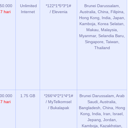
50.000
Unlimited
*122*1*5*3*1#
Brunei Darussalam,
/
7 hari
Internet
/ Elevenia
Australia, China, Filipina,
Hong Kong, India, Japan,
Kamboja, Korea Selatan,
Makau, Malaysia,
Myanmar, Selandia Baru,
Singapore, Taiwan,
Thailand
00.000
1.75 GB
*266*4*2*1*4*1#
Brunei Darussalam, Arab
/
7 hari
/ MyTelkomsel
Saudi, Australia,
/ Bukalapak
Bangladesh, China, Hong
Kong, India, Iran, Israel,
Jepang, Jordan,
Kamboja, Kazakhstan,