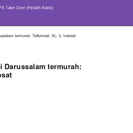
PR Take Over (Pindah Bank)
ssalam termurah: Telkomsel, XL, 3, Indosat
i Darussalam termurah:
osat