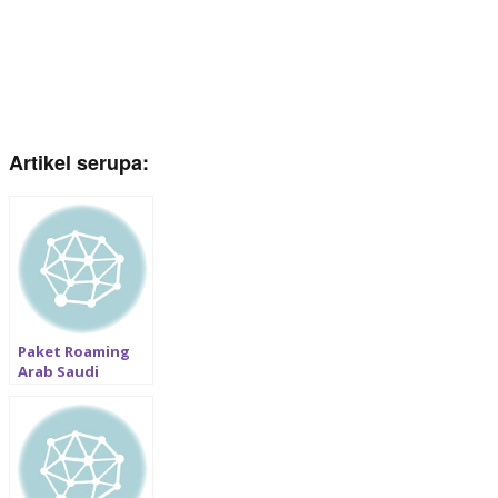
Artikel serupa:
Paket Roaming
Arab Saudi
termurah:
Telkomsel, XL, 3,
Indosat