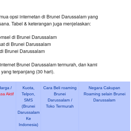
mua opsi internetan di Brunei Darussalam yang
sana. Tabel & keterangan juga menjelaskan:
omsel di Brunei Darussalam
at di Brunei Darussalam
 di Brunei Darussalam
 internet Brunei Darussalam termurah, dan kami
 yang terpanjang (30 hari).
arga /
Kuota,
Cara Beli roaming
Negara Cakupan
sa Aktif
Telpon,
Brunei
Roaming selain Brunei
SMS
Darussalam /
Darussalam
(Brunei
Toko Termurah
Darussalam
Ke
Indonesia)