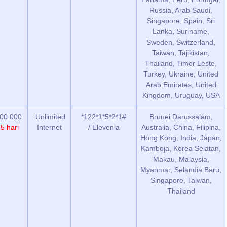
Russia, Arab Saudi,
Singapore, Spain, Sri
Lanka, Suriname,
Sweden, Switzerland,
Taiwan, Tajikistan,
Thailand, Timor Leste,
Turkey, Ukraine, United
Arab Emirates, United
Kingdom, Uruguay, USA
00.000
Unlimited
*122*1*5*2*1#
Brunei Darussalam,
/
5 hari
Internet
/ Elevenia
Australia, China, Filipina,
Hong Kong, India, Japan,
Kamboja, Korea Selatan,
Makau, Malaysia,
Myanmar, Selandia Baru,
Singapore, Taiwan,
Thailand