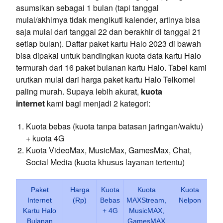
asumsikan sebagai 1 bulan (tapi tanggal
mulai/akhirnya tidak mengikuti kalender, artinya bisa
saja mulai dari tanggal 22 dan berakhir di tanggal 21
setiap bulan). Daftar paket kartu Halo 2023 di bawah
bisa dipakai untuk bandingkan kuota data kartu Halo
termurah dari 16 paket bulanan kartu Halo. Tabel kami
urutkan mulai dari harga paket kartu Halo Telkomel
paling murah. Supaya lebih akurat,
kuota
internet
kami bagi menjadi 2 kategori:
Kuota bebas (kuota tanpa batasan jaringan/waktu)
+ kuota 4G
Kuota VideoMax, MusicMax, GamesMax, Chat,
Social Media (kuota khusus layanan tertentu)
Paket
Harga
Kuota
Kuota
Kuota
Internet
(Rp)
Bebas
MAXStream,
Nelpon
Kartu Halo
+ 4G
MusicMAX,
Bulanan
GamesMAX