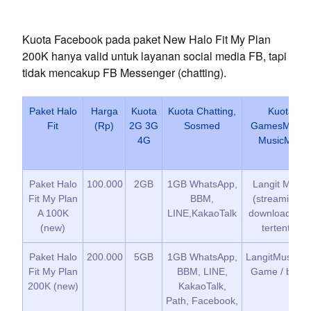
Kuota Facebook pada paket New Halo Fit My Plan
200K hanya valid untuk layanan social media FB, tapi
tidak mencakup FB Messenger (chatting).
Paket Halo
Harga
Kuota
Kuota Chatting,
Kuota
Fit
(Rp)
2G 3G
Sosmed
GamesMax &
4G
MusicMax
Paket Halo
100.000
2GB
1GB WhatsApp,
Langit Musik
Fit My Plan
BBM,
(streaming &
A 100K
LINE,KakaoTalk
download lag
(new)
tertentu)
Paket Halo
200.000
5GB
1GB WhatsApp,
LangitMusik + 
Fit My Plan
BBM, LINE,
Game / bulan
200K (new)
KakaoTalk,
Path, Facebook,