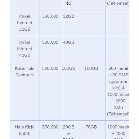
4G
(Telkomsel)
Paket
350.000
32GB
K
Internet
G
32GB
Paket
500.000
40GB
K
Internet
G
40GB
KartuHalo
550.000
100GB
100GB
500 menit
K
Fasttrack
+ 50 SMS
G
(operator
lain) &
1000 menit
+ 2000
SMS
(Telkomsel)
Halo Kick!
550.000
20GB
70GB
1000 menit
*
550rb
+
+ 2000
K