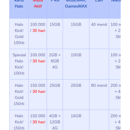
Halo
Aktif
GamesMAX
Halo
100.000
15GB
15GB
40 menit
100 menit
Kick!
/
30 hari
+ 200
Gold
SMS
100rb
Spesial
100.000
2GB +
10GB
100 menit
Halo
/
30 hari
8GB
+ 200
Kick!
4G
SMS
100rb
Halo
150.000
25GB
25GB
80 menit
200 menit
Kick!
/
30 hari
+ 400
Gold
SMS
150rb
Halo
150.000
4GB +
16GB
200 menit
Kick!
/
30 hari
12GB
+ 400
150rb
4G
SMS