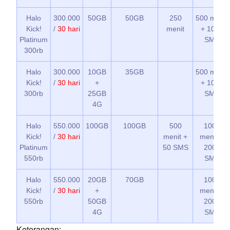
Halo
300.000
50GB
50GB
250
500 menit
Kick!
/
30 hari
menit
+ 1000
Platinum
SMS
300rb
Halo
300.000
10GB
35GB
500 menit
Kick!
/
30 hari
+
+ 1000
300rb
25GB
SMS
4G
Halo
550.000
100GB
100GB
500
1000
Kick!
/
30 hari
menit +
menit +
Platinum
50 SMS
2000
550rb
SMS
Halo
550.000
20GB
70GB
1000
Kick!
/
30 hari
+
menit +
550rb
50GB
2000
4G
SMS
Keterangan: