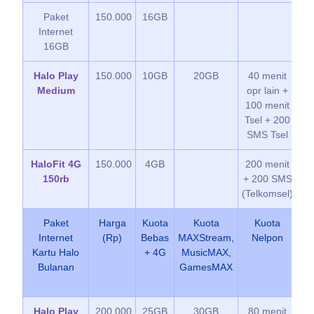
Paket
150.000
16GB
Ku
Internet
G
16GB
Halo Play
150.000
10GB
20GB
40 menit
*
Medium
opr lain +
K
100 menit
G
Tsel + 200
SMS Tsel
HaloFit 4G
150.000
4GB
200 menit
Ku
150rb
+ 200 SMS
G
(Telkomsel)
Paket
Harga
Kuota
Kuota
Kuota
Internet
(Rp)
Bebas
MAXStream,
Nelpon
Kartu Halo
+ 4G
MusicMAX,
Bulanan
GamesMAX
Halo Play
200.000
25GB
30GB
80 menit
*