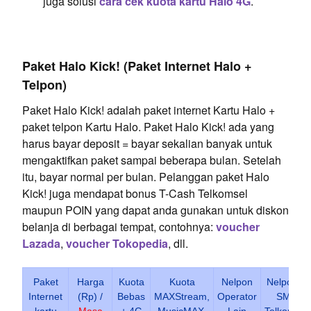
juga solusi
cara cek kuota kartu Halo 4G
.
Paket Halo Kick! (Paket Internet Halo +
Telpon)
Paket Halo Kick! adalah paket internet Kartu Halo +
paket telpon Kartu Halo. Paket Halo Kick! ada yang
harus bayar deposit = bayar sekalian banyak untuk
mengaktifkan paket sampai beberapa bulan. Setelah
itu, bayar normal per bulan. Pelanggan paket Halo
Kick! juga mendapat bonus T-Cash Telkomsel
maupun POIN yang dapat anda gunakan untuk diskon
belanja di berbagai tempat, contohnya:
voucher
Lazada
,
voucher Tokopedia
, dll.
Paket
Harga
Kuota
Kuota
Nelpon
Nelpon +
Internet
(Rp) /
Bebas
MAXStream,
Operator
SMS
kartu
Masa
+ 4G
MusicMAX,
Lain
Telkomsel