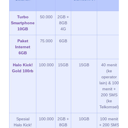
Turbo
50.000
2GB +
Ku
Smartphone
8GB
Gr
10GB
4G
*3
Paket
75.000
6GB
Ku
Internet
G
6GB
Halo Kick!
100.000
15GB
15GB
40 menit
K
Gold 100rb
(ke
G
operator
lain) & 100
menit +
200 SMS
(ke
Telkomsel)
Spesial
100.000
2GB +
10GB
100 menit
*
Halo Kick!
8GB
+ 200 SMS
K