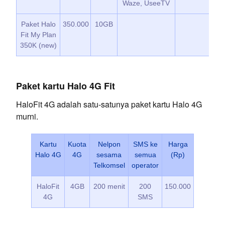
Waze, UseeTV
Paket Halo
350.000
10GB
Fit My Plan
350K (new)
Paket kartu Halo 4G Fit
HaloFit 4G adalah satu-satunya paket kartu Halo 4G
murni.
Kartu
Kuota
Nelpon
SMS ke
Harga
Halo 4G
4G
sesama
semua
(Rp)
Telkomsel
operator
HaloFit
4GB
200 menit
200
150.000
4G
SMS