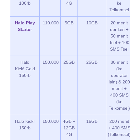
100rb
4G
ke
G
Telkomsel
Halo Play
110.000
5GB
10GB
20 menit
*
Starter
opr lain +
K
50 menit
G
Tsel + 100
SMS Tsel
Halo
150.000
25GB
25GB
80 menit
K
Kick! Gold
(ke
G
150rb
operator
lain) & 200
menit +
400 SMS
(ke
Telkomsel)
Halo Kick!
150.000
4GB +
16GB
200 menit
*
150rb
12GB
+ 400 SMS
K
4G
(Telkomsel)
G