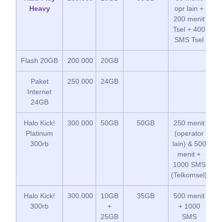
Heavy
opr lain +
K
200 menit
G
Tsel + 400
SMS Tsel
Flash 20GB
200.000
20GB
Paket
250.000
24GB
K
Internet
G
24GB
Halo Kick!
300.000
50GB
50GB
250 menit
K
Platinum
(operator
G
300rb
lain) & 500
menit +
1000 SMS
(Telkomsel)
Halo Kick!
300.000
10GB
35GB
500 menit
*
300rb
+
+ 1000
K
25GB
SMS
G