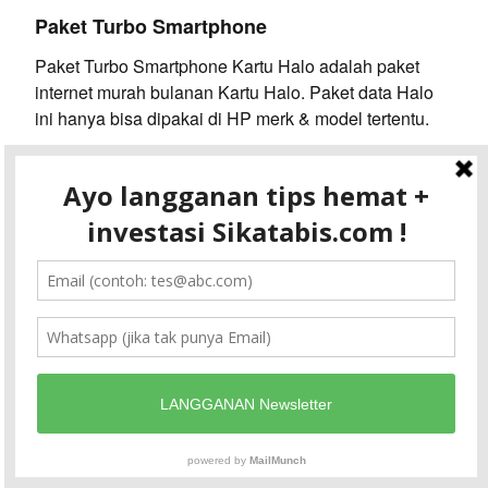
Paket Turbo Smartphone
Paket Turbo Smartphone Kartu Halo adalah paket
internet murah bulanan Kartu Halo. Paket data Halo
ini hanya bisa dipakai di HP merk & model tertentu.
Paket
Harga
Kuota
Kuota 4G
Cara Daftar
Internet
(Rp)
Reguler
Paket Kartu
Kartu Halo
Halo
Turbo
50.000
2GB
8GB
*363*777#
Smartphone
10GB
Keterangan:
Hanya bisa diaktifkan 1 kali sebulan, maksimal 3
kali.
Daftar HP yang bisa pakai Paket Turbo
Smartphone 10GB: