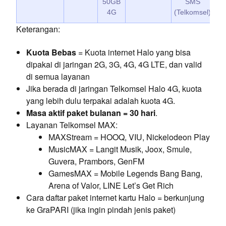
50GB
SMS
G
4G
(Telkomsel)
Keterangan:
Kuota Bebas
= Kuota internet Halo yang bisa
dipakai di jaringan 2G, 3G, 4G, 4G LTE, dan valid
di semua layanan
Jika berada di jaringan Telkomsel Halo 4G, kuota
yang lebih dulu terpakai adalah kuota 4G.
Masa aktif paket bulanan = 30 hari
.
Layanan Telkomsel MAX:
MAXStream = HOOQ, VIU, Nickelodeon Play
MusicMAX = Langit Musik, Joox, Smule,
Guvera, Prambors, GenFM
GamesMAX = Mobile Legends Bang Bang,
Arena of Valor, LINE Let’s Get Rich
Cara daftar paket internet kartu Halo = berkunjung
ke GraPARI (jika ingin pindah jenis paket)