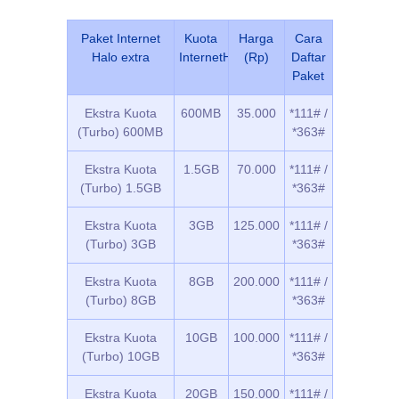
Paket Internet
Kuota
Harga
Cara
Halo extra
InternetHalo
(Rp)
Daftar
Paket
Ekstra Kuota
600MB
35.000
*111# /
(Turbo) 600MB
*363#
Ekstra Kuota
1.5GB
70.000
*111# /
(Turbo) 1.5GB
*363#
Ekstra Kuota
3GB
125.000
*111# /
(Turbo) 3GB
*363#
Ekstra Kuota
8GB
200.000
*111# /
(Turbo) 8GB
*363#
Ekstra Kuota
10GB
100.000
*111# /
(Turbo) 10GB
*363#
Ekstra Kuota
20GB
150.000
*111# /