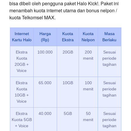
bisa dibeli oleh pengguna paket Halo Kick!. Paket ini
menambah kuota internet utama dan bonus nelpon /
kuota Telkomsel MAX.
Internet
Harga
Kuota
Kuota
Masa
Kartu Halo
(Rp)
Ekstra
Nelpon
Berlaku
Ekstra
100.000
20GB
200
Sesuai
Kuota
menit
periode
20GB +
tagihan
Voice
Ekstra
65.000
10GB
100
Sesuai
Kuota
menit
periode
10GB +
tagihan
Voice
Ekstra
40.000
5GB
50
Sesuai
Kuota 5GB
menit
periode
+ Voice
tagihan