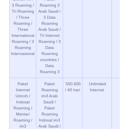
3 Roaming /
Roaming 3
Tri Roaming
Arab Saudi /
/ Three
3 Data
Roaming /
Roaming
Three
Arab Saudi /
International
Tri Internet
Roaming / 3
Roaming / 3
Roaming
Data
Internasional
Roaming
countries /
Data
Roaming 3
Paket
Paket
550.600
Unlimited
Elev
Internet
Roaming
/ 40 hari
Internet
Umroh /
im3 Arab
Indosat
Saudi /
Roaming /
Paket
Mentari
Roaming
Roaming /
Indosat im3
im3
Arab Saudi /