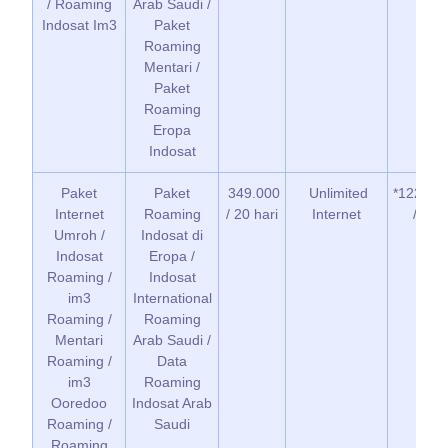
/ Roaming
Arab Saudi /
Indosat Im3
Paket
Roaming
Mentari /
Paket
Roaming
Eropa
Indosat
Paket
Paket
349.000
Unlimited
*122*1*2
Internet
Roaming
/ 20 hari
Internet
/ Ele
Umroh /
Indosat di
Indosat
Eropa /
Roaming /
Indosat
im3
International
Roaming /
Roaming
Mentari
Arab Saudi /
Roaming /
Data
im3
Roaming
Ooredoo
Indosat Arab
Roaming /
Saudi
Roaming