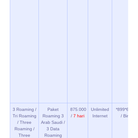
3 Roaming /
Paket
875.000
Unlimited
*899*6*1*3
Tri Roaming
Roaming 3
/
7 hari
Internet
/ BimaTri
/ Three
Arab Saudi /
Roaming /
3 Data
Three
Roaming