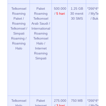
Telkomsel
Paket
500.000
1.25 GB
*266*4*1*1*
Roaming
Roaming
/
5 hari
30 menit
/ MyTelkom
Paket /
Telkomsel
30 SMS
/ Bukalap
Roaming
Arab Saudi /
Telkomsel /
International
Simpati
Roaming
Roaming /
Telkomsel
Roaming
Halo /
Halo
Internet
Roaming
Simpati
Telkomsel
Paket
275.000
750 MB
*266*4*2*1*
Halo
Internet
/
3 hari
/ MyTelkom