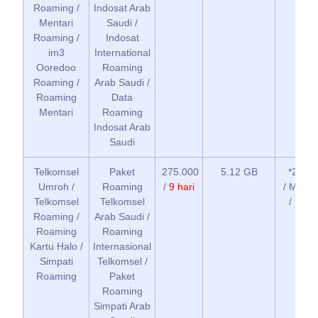
Roaming /
Indosat Arab
Mentari
Saudi /
Roaming /
Indosat
im3
International
Ooredoo
Roaming
Roaming /
Arab Saudi /
Roaming
Data
Mentari
Roaming
Indosat Arab
Saudi
Telkomsel
Paket
275.000
5.12 GB
*266*1
Umroh /
Roaming
/
9 hari
/ MyTel
Telkomsel
Telkomsel
/ Buka
Roaming /
Arab Saudi /
Roaming
Roaming
Kartu Halo /
Internasional
Simpati
Telkomsel /
Roaming
Paket
Roaming
Simpati Arab