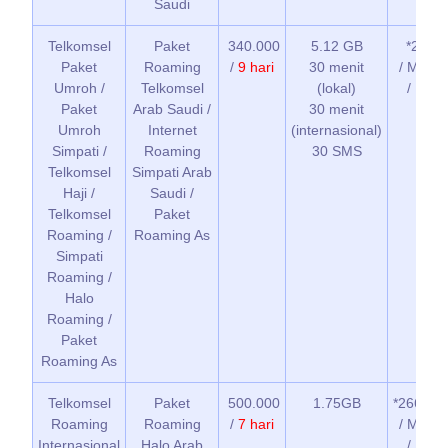
Saudi
Telkomsel
Paket
340.000
5.12 GB
*266*1
Paket
Roaming
/
9 hari
30 menit
/ MyTel
Umroh /
Telkomsel
(lokal)
/ Buka
Paket
Arab Saudi /
30 menit
Umroh
Internet
(internasional)
Simpati /
Roaming
30 SMS
Telkomsel
Simpati Arab
Haji /
Saudi /
Telkomsel
Paket
Roaming /
Roaming As
Simpati
Roaming /
Halo
Roaming /
Paket
Roaming As
Telkomsel
Paket
500.000
1.75GB
*266*4*2
Roaming
Roaming
/
7 hari
/ MyTel
Internasional
Halo Arab
/ Buka