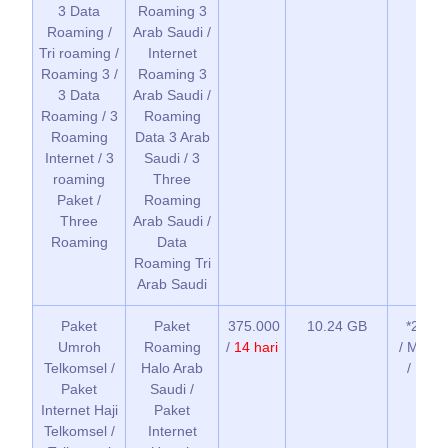
3 Data
Roaming 3
Roaming /
Arab Saudi /
Tri roaming /
Internet
Roaming 3 /
Roaming 3
3 Data
Arab Saudi /
Roaming / 3
Roaming
Roaming
Data 3 Arab
Internet / 3
Saudi / 3
roaming
Three
Paket /
Roaming
Three
Arab Saudi /
Roaming
Data
Roaming Tri
Arab Saudi
Paket
Paket
375.000
10.24 GB
*266*1
Umroh
Roaming
/
14 hari
/ MyTel
Telkomsel /
Halo Arab
/ Buka
Paket
Saudi /
Internet Haji
Paket
Telkomsel /
Internet