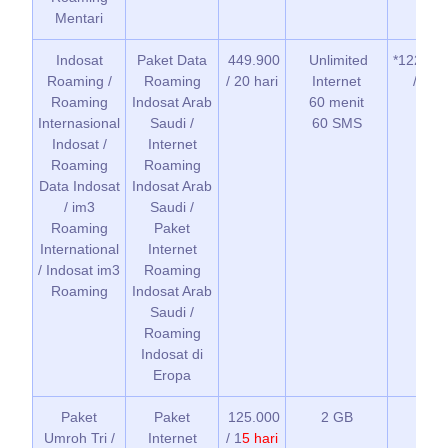
Mentari
Indosat
Paket Data
449.900
Unlimited
*122*1*2
Roaming /
Roaming
/ 20 hari
Internet
/ Ele
Roaming
Indosat Arab
60 menit
Internasional
Saudi /
60 SMS
Indosat /
Internet
Roaming
Roaming
Data Indosat
Indosat Arab
/ im3
Saudi /
Roaming
Paket
International
Internet
/ Indosat im3
Roaming
Roaming
Indosat Arab
Saudi /
Roaming
Indosat di
Eropa
Paket
Paket
125.000
2 GB
*89
Umroh Tri /
Internet
/ 1
5 hari
/ Bim