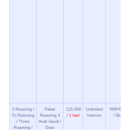
3 Roaming /
Paket
125.000
Unlimited
*899*6*1*1
Tri Roaming
Roaming 3
/
1 hari
Internet
/ BimaTri
/ Three
Arab Saudi /
Roaming /
Data