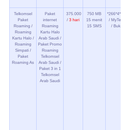
Telkomsel
Paket
375.000
750 MB
*266*4*1*1*
Paket
internet
/
3 hari
15 menit
/ MyTelkom
Roaming /
Roaming
15 SMS
/ Bukalap
Roaming
Kartu Halo
Kartu Halo /
Arab Saudi /
Roaming
Paket Promo
Simpati /
Roaming
Paket
Telkomsel
Roaming As
Arab Saudi /
Paket 3 in 1
Telkomsel
Arab Saudi