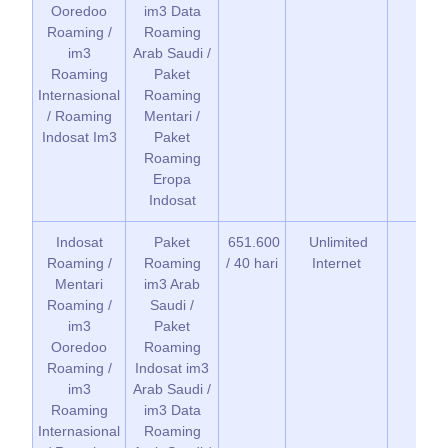
Ooredoo
im3 Data
Roaming /
Roaming
im3
Arab Saudi /
Roaming
Paket
Internasional
Roaming
/ Roaming
Mentari /
Indosat Im3
Paket
Roaming
Eropa
Indosat
Indosat
Paket
651.600
Unlimited
Elev
Roaming /
Roaming
/ 40 hari
Internet
Mentari
im3 Arab
Roaming /
Saudi /
im3
Paket
Ooredoo
Roaming
Roaming /
Indosat im3
im3
Arab Saudi /
Roaming
im3 Data
Internasional
Roaming