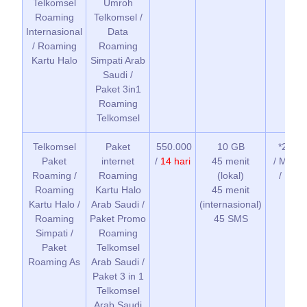
Telkomsel
Umroh
Roaming
Telkomsel /
Internasional
Data
/ Roaming
Roaming
Kartu Halo
Simpati Arab
Saudi /
Paket 3in1
Roaming
Telkomsel
Telkomsel
Paket
550.000
10 GB
*266*1
Paket
internet
/
14 hari
45 menit
/ MyTel
Roaming /
Roaming
(lokal)
/ Buka
Roaming
Kartu Halo
45 menit
Kartu Halo /
Arab Saudi /
(internasional)
Roaming
Paket Promo
45 SMS
Simpati /
Roaming
Paket
Telkomsel
Roaming As
Arab Saudi /
Paket 3 in 1
Telkomsel
Arab Saudi