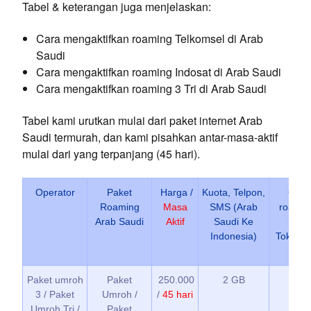
Tabel & keterangan juga menjelaskan:
Cara mengaktifkan roaming Telkomsel di Arab
Saudi
Cara mengaktifkan roaming Indosat di Arab Saudi
Cara mengaktifkan roaming 3 Tri di Arab Saudi
Tabel kami urutkan mulai dari paket internet Arab
Saudi termurah, dan kami pisahkan antar-masa-aktif
mulai dari yang terpanjang (45 hari).
Operator
Paket
Harga /
Kuota, Telpon,
Cara 
Roaming
Masa
SMS (Arab
roamin
Arab Saudi
Aktif
Saudi Ke
Saud
Indonesia)
Toko Te
Paket umroh
Paket
250.000
2 GB
*89
3 / Paket
Umroh /
/
45 hari
/ Bim
Umroh Tri /
Paket