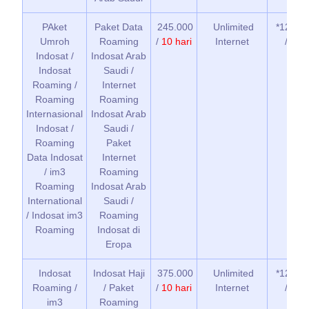
PAket
Paket Data
245.000
Unlimited
*122*1*
Umroh
Roaming
/
10 hari
Internet
/ Ele
Indosat /
Indosat Arab
Indosat
Saudi /
Roaming /
Internet
Roaming
Roaming
Internasional
Indosat Arab
Indosat /
Saudi /
Roaming
Paket
Data Indosat
Internet
/ im3
Roaming
Roaming
Indosat Arab
International
Saudi /
/ Indosat im3
Roaming
Roaming
Indosat di
Eropa
Indosat
Indosat Haji
375.000
Unlimited
*122*1*
Roaming /
/ Paket
/
10 hari
Internet
/ Ele
im3
Roaming