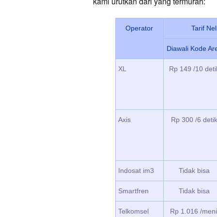
kami urutkan dari yang termurah:
Operator
Tarif Ne
Diawali Kode Ar
XL
Rp 149 /10 deti
Axis
Rp 300 /6 deti
Indosat im3
Tidak bisa
Smartfren
Tidak bisa
Telkomsel
Rp 1.016 /meni