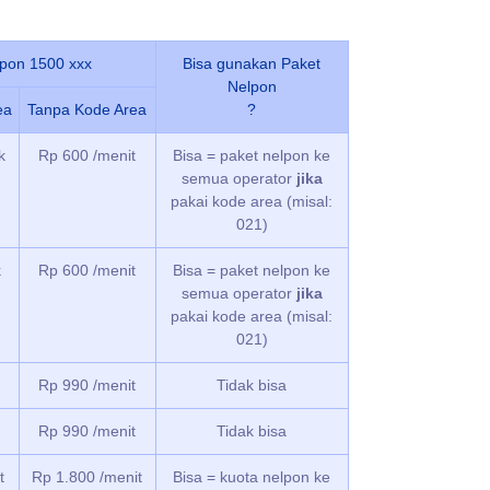
lpon 1500 xxx
Bisa gunakan Paket
Nelpon
ea
Tanpa Kode Area
?
k
Rp 600 /menit
Bisa = paket nelpon ke
semua operator
jika
pakai kode area (misal:
021)
k
Rp 600 /menit
Bisa = paket nelpon ke
semua operator
jika
pakai kode area (misal:
021)
Rp 990 /menit
Tidak bisa
Rp 990 /menit
Tidak bisa
t
Rp 1.800 /menit
Bisa = kuota nelpon ke