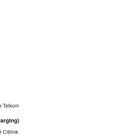
r Telkom
harging)
Citilink