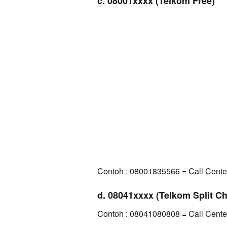
c. 08001xxxx (Telkom Free)
Contoh : 08001835566 = Call Cente
d. 08041xxxx (Telkom Split C
Contoh : 08041080808 = Call Center 