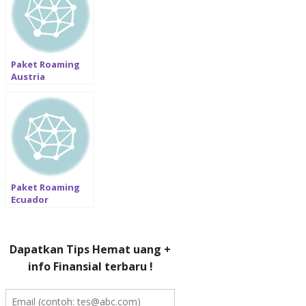
Paket Roaming
Austria
termurah:
Telkomsel, XL, 3,
Indosat
Paket Roaming
Ecuador
termurah:
Telkomsel, XL, 3,
Indosat