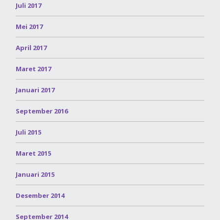
Juli 2017
Mei 2017
April 2017
Maret 2017
Januari 2017
September 2016
Juli 2015
Maret 2015
Januari 2015
Desember 2014
September 2014