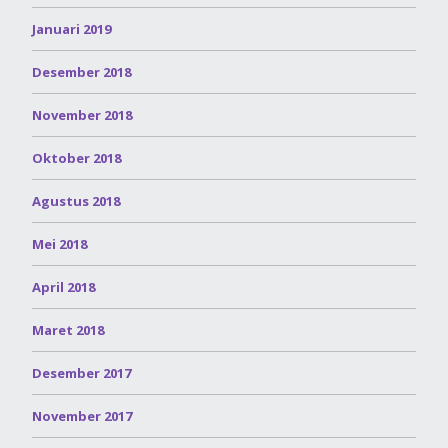
Januari 2019
Desember 2018
November 2018
Oktober 2018
Agustus 2018
Mei 2018
April 2018
Maret 2018
Desember 2017
November 2017