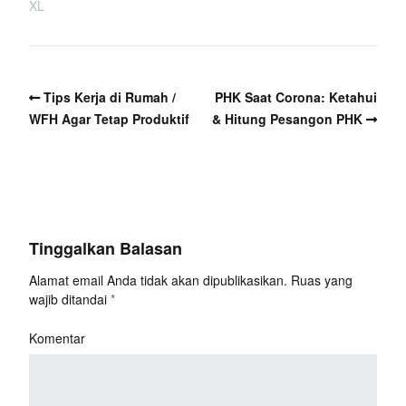
XL
Tips Kerja di Rumah /
PHK Saat Corona: Ketahui
WFH Agar Tetap Produktif
& Hitung Pesangon PHK
Tinggalkan Balasan
Alamat email Anda tidak akan dipublikasikan.
Ruas yang
wajib ditandai
*
Komentar