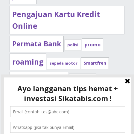
Pengajuan Kartu Kredit
Online
Permata Bank
promo
polisi
roaming
Smartfren
sepeda motor
Standard Chartered
syarat kpr
Telkomsel
tips kendaraan
XL
tips kpr