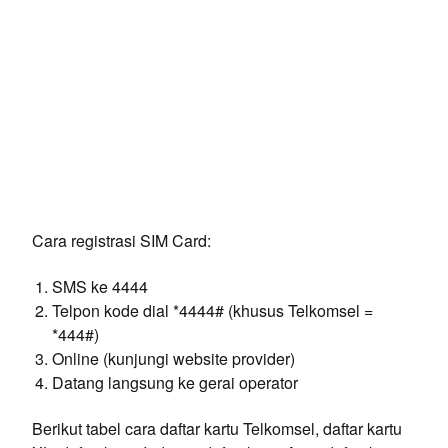
Cara registrasi SIM Card:
SMS ke 4444
Telpon kode dial *4444# (khusus Telkomsel =
*444#)
Online (kunjungi website provider)
Datang langsung ke gerai operator
Berikut tabel cara daftar kartu Telkomsel, daftar kartu