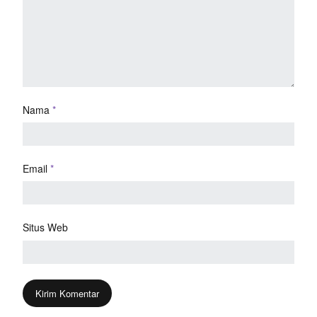
Nama
*
Email
*
Situs Web