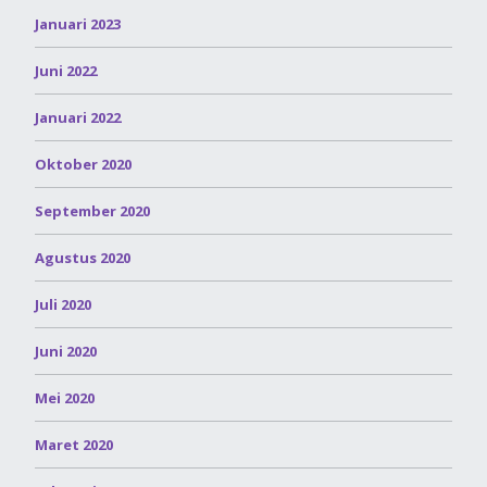
Januari 2023
Juni 2022
Januari 2022
Oktober 2020
September 2020
Agustus 2020
Juli 2020
Juni 2020
Mei 2020
Maret 2020