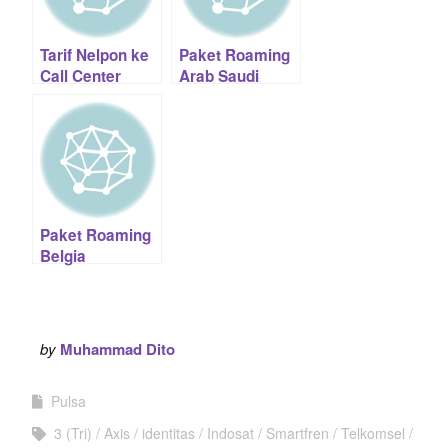
Tarif Nelpon ke
Paket Roaming
Call Center
Arab Saudi
(Premium Call)
termurah:
dari Semua
Telkomsel, XL,
Operator
3, Indosat
(Termurah)
Paket Roaming
Belgia
termurah:
Telkomsel, XL,
3, Indosat
by
Muhammad Dito
Pulsa
3 (Tri)
Axis
identitas
Indosat
Smartfren
Telkomsel