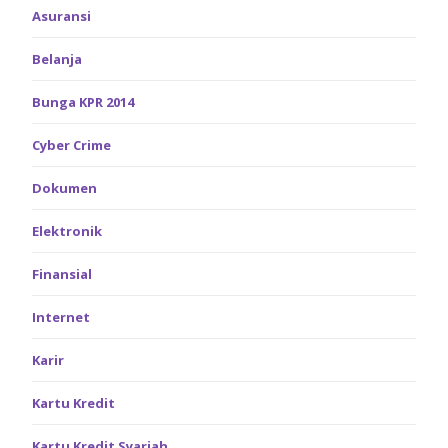
Asuransi
Belanja
Bunga KPR 2014
Cyber Crime
Dokumen
Elektronik
Finansial
Internet
Karir
Kartu Kredit
Kartu Kredit Syariah