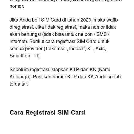
nomor.
Jika Anda beli SIM Card di tahun 2020, maka wajib
diregistrasi. Jika tidak registrasi, maka nomor tidak
akan berfungsi (tidak bisa untuk nelpon / SMS /
internet). Berikut cara registrasi SIM Card untuk
semua provider (Telkomsel, Indosat, XL, Axis,
Smartfren, Tri).
Sebelum registrasi, siapkan KTP dan KK (Kartu
Keluarga). Pastikan nomor KTP dan KK Anda sudah
terdaftar.
Cara Registrasi SIM Card