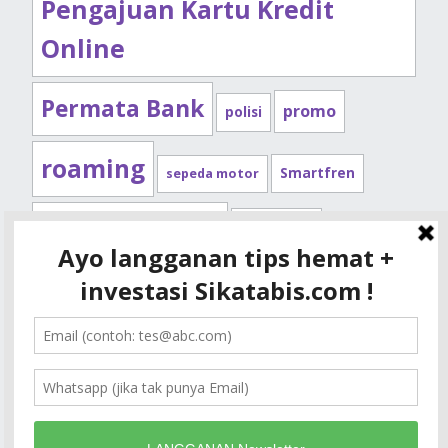
Pengajuan Kartu Kredit
Online
Permata Bank
promo
polisi
roaming
Smartfren
sepeda motor
Standard Chartered
syarat kpr
Telkomsel
tips kendaraan
XL
tips kpr