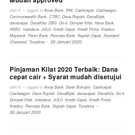
oleh K
tagged in
Amar Bank
,
BNI
,
Cashcepat
,
Cashwagon
,
Commonwealth Bank
,
CTBC
,
Dana Rupiah
,
DanaBijak
,
danacepat
,
DanaKita
,
DBS
,
Do-it
,
Dompet Kilat
,
Hana Bank
,
HSBC
,
Indodana
,
JULO
,
Kredit Cepat
,
Kredit Pintar
,
Kredivo
,
Maybank
,
Panin Bank
,
Permata Bank
,
Rupiah Cepat
,
Standard
26 Januari 2020
Chartered
,
Tunaikita
Pinjaman Kilat 2020 Terbaik: Dana
cepat cair + Syarat mudah disetujui
oleh K
tagged in
Amar Bank
,
Bank Bukopin
,
Cashcepat
,
Cashwagon
,
Dana Rupiah
,
DanaBijak
,
danacepat
,
DanaKita
,
Do-it
,
Dompet Kilat
,
Indodana
,
JULO
,
Kredit Cepat
,
Kredit Pintar
,
Kredivo
,
Permata Bank
,
Rupiah Cepat
,
Tunaikita
26 Januari 2020