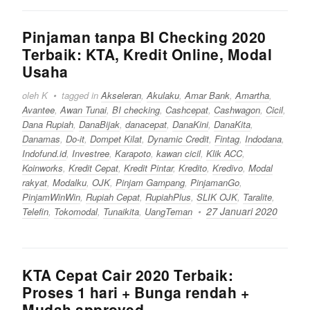
Pinjaman tanpa BI Checking 2020
Terbaik: KTA, Kredit Online, Modal
Usaha
oleh K
tagged in
Akseleran
,
Akulaku
,
Amar Bank
,
Amartha
,
Avantee
,
Awan Tunai
,
BI checking
,
Cashcepat
,
Cashwagon
,
Cicil
,
Dana Rupiah
,
DanaBijak
,
danacepat
,
DanaKini
,
DanaKita
,
Danamas
,
Do-it
,
Dompet Kilat
,
Dynamic Credit
,
Fintag
,
Indodana
,
Indofund.id
,
Investree
,
Karapoto
,
kawan cicil
,
Klik ACC
,
Koinworks
,
Kredit Cepat
,
Kredit Pintar
,
Kredito
,
Kredivo
,
Modal
rakyat
,
Modalku
,
OJK
,
Pinjam Gampang
,
PinjamanGo
,
PinjamWinWin
,
Rupiah Cepat
,
RupiahPlus
,
SLIK OJK
,
Taralite
,
27 Januari 2020
Telefin
,
Tokomodal
,
Tunaikita
,
UangTeman
KTA Cepat Cair 2020 Terbaik:
Proses 1 hari + Bunga rendah +
Mudah approved