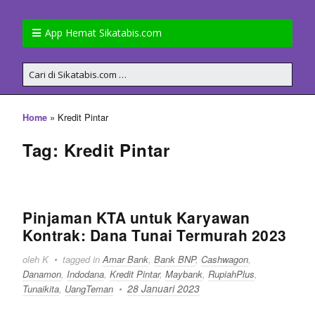
App Hemat Sikatabis.com
»
Kredit Pintar
Home
Tag: Kredit Pintar
Pinjaman KTA untuk Karyawan
Kontrak: Dana Tunai Termurah 2023
oleh K
tagged in
Amar Bank
,
Bank BNP
,
Cashwagon
,
Danamon
,
Indodana
,
Kredit Pintar
,
Maybank
,
RupiahPlus
,
28 Januari 2023
Tunaikita
,
UangTeman