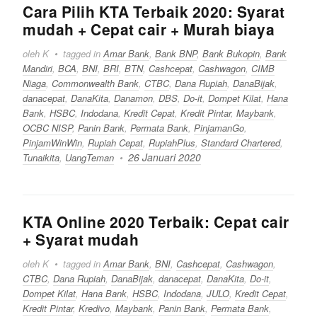
Cara Pilih KTA Terbaik 2020: Syarat
mudah + Cepat cair + Murah biaya
oleh K
tagged in
Amar Bank
,
Bank BNP
,
Bank Bukopin
,
Bank
Mandiri
,
BCA
,
BNI
,
BRI
,
BTN
,
Cashcepat
,
Cashwagon
,
CIMB
Niaga
,
Commonwealth Bank
,
CTBC
,
Dana Rupiah
,
DanaBijak
,
danacepat
,
DanaKita
,
Danamon
,
DBS
,
Do-it
,
Dompet Kilat
,
Hana
Bank
,
HSBC
,
Indodana
,
Kredit Cepat
,
Kredit Pintar
,
Maybank
,
OCBC NISP
,
Panin Bank
,
Permata Bank
,
PinjamanGo
,
PinjamWinWin
,
Rupiah Cepat
,
RupiahPlus
,
Standard Chartered
,
26 Januari 2020
Tunaikita
,
UangTeman
KTA Online 2020 Terbaik: Cepat cair
+ Syarat mudah
oleh K
tagged in
Amar Bank
,
BNI
,
Cashcepat
,
Cashwagon
,
CTBC
,
Dana Rupiah
,
DanaBijak
,
danacepat
,
DanaKita
,
Do-it
,
Dompet Kilat
,
Hana Bank
,
HSBC
,
Indodana
,
JULO
,
Kredit Cepat
,
Kredit Pintar
,
Kredivo
,
Maybank
,
Panin Bank
,
Permata Bank
,