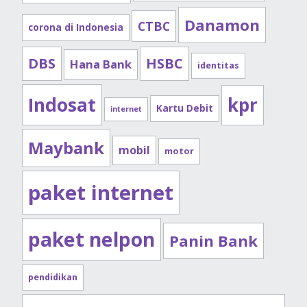
Danamon
CTBC
corona di Indonesia
DBS
HSBC
Hana Bank
identitas
Indosat
kpr
Kartu Debit
internet
Maybank
mobil
motor
paket internet
paket nelpon
Panin Bank
pendidikan