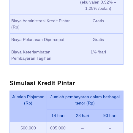
(ekuivalen 0.92% –
1.25% /bulan)
Biaya Administrasi Kredit Pintar
Gratis
(Rp)
Biaya Pelunasan Dipercepat
Gratis
Biaya Keterlambatan
1% /hari
Pembayaran Tagihan
Simulasi Kredit Pintar
Jumlah Pinjaman
Jumlah pembayaran dalam berbagai
(Rp)
tenor (Rp)
14 hari
28 hari
90 hari
500.000
605.000
–
–