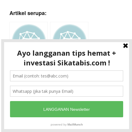
Artikel serupa:
Pinjaman KTA
Pengajuan KTA
untuk Karyawan
Bank Permata:
Kontrak: Dana
Simulasi / Syarat /
Tunai Termurah
Proses Online
2023
Cara Kredit di
Akulaku
(Pinjaman Uang