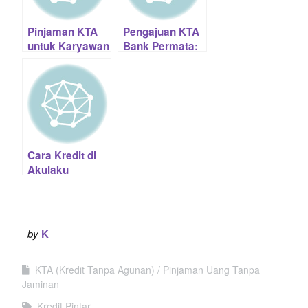
Pinjaman KTA
Pengajuan KTA
untuk Karyawan
Bank Permata:
Kontrak: Dana
Simulasi /
Tunai Termurah
Syarat / Proses
2023
Online
Cara Kredit di
Akulaku
(Pinjaman Uang
Kilat) : Syarat /
Biaya / Simulasi
by
K
KTA (Kredit Tanpa Agunan)
Pinjaman Uang Tanpa
Jaminan
Kredit Pintar