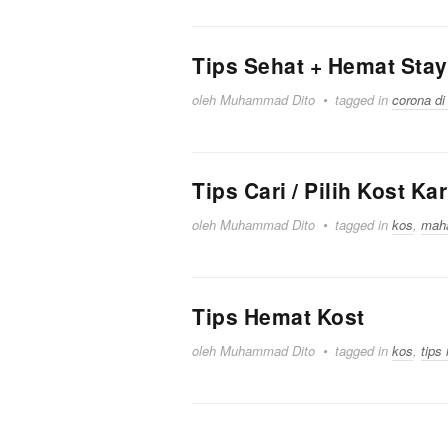
Tips Sehat + Hemat Sta
oleh Muhammad Dito
tagged in
corona di
Tips Cari / Pilih Kost K
oleh Muhammad Dito
tagged in
kos
,
mah
Tips Hemat Kost
oleh Muhammad Dito
tagged in
kos
,
tips