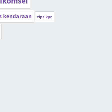
lkomsel
ps kendaraan
tips kpr