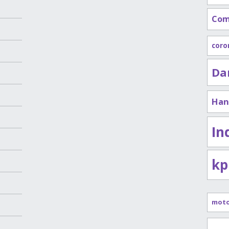
Com
coro
Da
Han
In
kp
mot