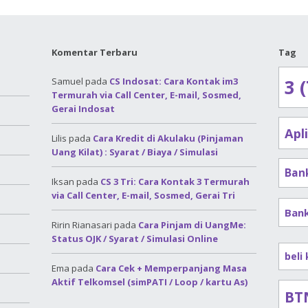
Komentar Terbaru
Tag
Samuel
pada
CS Indosat: Cara Kontak im3
3 (
Termurah via Call Center, E-mail, Sosmed,
Gerai Indosat
Apl
Lilis
pada
Cara Kredit di Akulaku (Pinjaman
Uang Kilat) : Syarat / Biaya / Simulasi
Ban
Iksan
pada
CS 3 Tri: Cara Kontak 3 Termurah
via Call Center, E-mail, Sosmed, Gerai Tri
Ban
Ririn Rianasari
pada
Cara Pinjam di UangMe:
Status OJK / Syarat / Simulasi Online
beli
Ema
pada
Cara Cek + Memperpanjang Masa
Aktif Telkomsel (simPATI / Loop / kartu As)
BT