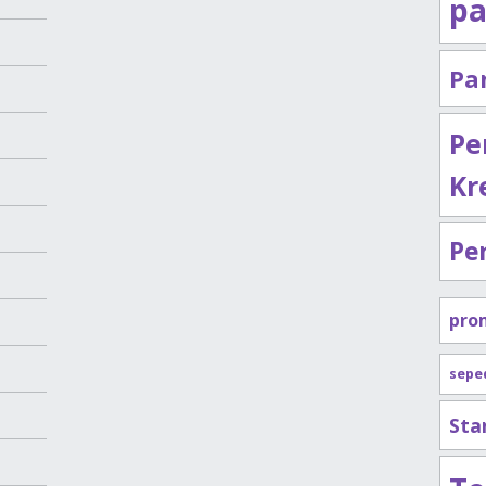
pa
Pa
Pe
Kr
Pe
pro
sepe
Sta