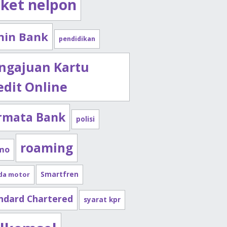
ket nelpon
nin Bank
pendidikan
ngajuan Kartu
edit Online
rmata Bank
polisi
roaming
mo
Smartfren
da motor
ndard Chartered
syarat kpr