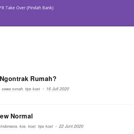
PR Take Over (Pindah Bank)
u Ngontrak Rumah?
16 Juli 2020
,
sewa rumah
,
tips kost
New Normal
22 Juni 2020
 Indonesia
,
kos
,
kost
,
tips kost