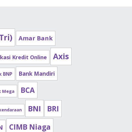
Tri)
Amar Bank
Axis
ikasi Kredit Online
Bank Mandiri
k BNP
BCA
k Mega
BNI
BRI
 kendaraan
CIMB Niaga
N