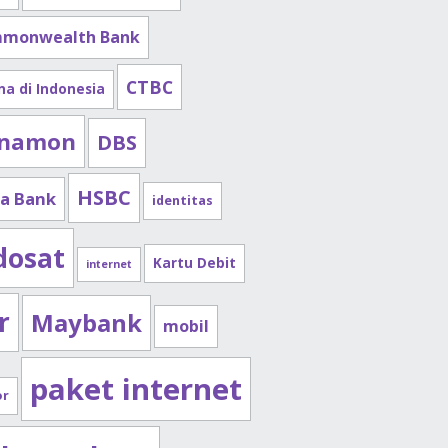
monwealth Bank
CTBC
na di Indonesia
namon
DBS
HSBC
a Bank
identitas
dosat
Kartu Debit
internet
r
Maybank
mobil
paket internet
or