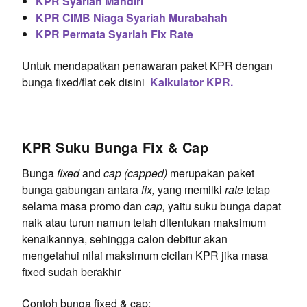
KPR Syariah Mandiri
KPR CIMB Niaga Syariah Murabahah
KPR Permata Syariah Fix Rate
Untuk mendapatkan penawaran paket KPR dengan
bunga fixed/flat cek disini
Kalkulator KPR.
KPR Suku Bunga Fix & Cap
Bunga
fixed
and
cap
(capped)
merupakan paket
bunga gabungan antara
fix,
yang memilki
rate
tetap
selama masa promo dan
cap,
yaitu suku bunga dapat
naik atau turun namun
telah ditentukan maksimum
kenaikannya, sehingga calon debitur akan
mengetahui nilai maksimum cicilan KPR jika masa
fixed sudah berakhir
Contoh bunga fixed & cap: