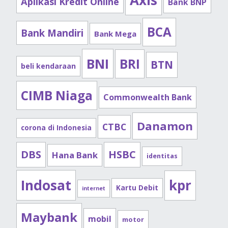
Axis
Aplikasi Kredit Online
Bank BNP
BCA
Bank Mandiri
Bank Mega
BNI
BRI
BTN
beli kendaraan
CIMB Niaga
Commonwealth Bank
Danamon
CTBC
corona di Indonesia
DBS
HSBC
Hana Bank
identitas
Indosat
kpr
Kartu Debit
internet
Maybank
mobil
motor