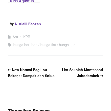
KPR Agustus
2014
by
Nurlaili Faozan
Artikel KPR
bunga berubah
bunga flat
bunga kpr
New Normal Bagi Ibu
List Sekolah Montessori
Bekerja: Dampak dan Solusi
Jabodetabek
Tinggalkan Balasan