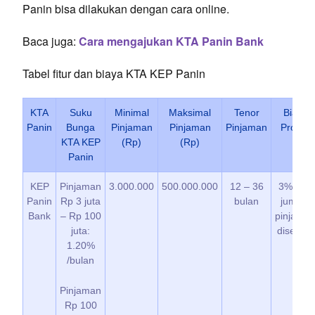
Panin bisa dilakukan dengan cara online.
Baca juga:
Cara mengajukan KTA Panin Bank
Tabel fitur dan biaya KTA KEP Panin
KTA
Suku
Minimal
Maksimal
Tenor
Biaya
Panin
Bunga
Pinjaman
Pinjaman
Pinjaman
Provisi
KTA KEP
(Rp)
(Rp)
Panin
KEP
Pinjaman
3.000.000
500.000.000
12 – 36
3% dari
Panin
Rp 3 juta
bulan
jumlah
Bank
– Rp 100
pinjama
juta:
disetujui
1.20%
/bulan
Pinjaman
Rp 100