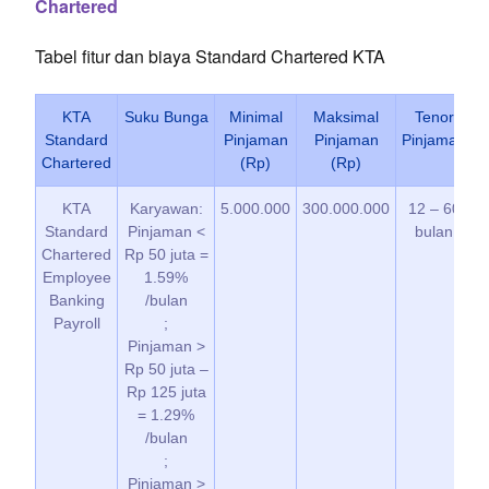
Chartered
Tabel fitur dan biaya Standard Chartered KTA
KTA
Suku Bunga
Minimal
Maksimal
Tenor
Standard
Pinjaman
Pinjaman
Pinjaman
Chartered
(Rp)
(Rp)
KTA
Karyawan:
5.000.000
300.000.000
12 – 60
Standard
Pinjaman <
bulan
Chartered
Rp 50 juta =
p
Employee
1.59%
d
Banking
/bulan
Payroll
;
Pinjaman >
Rp 50 juta –
Rp 125 juta
= 1.29%
/bulan
;
Pinjaman >