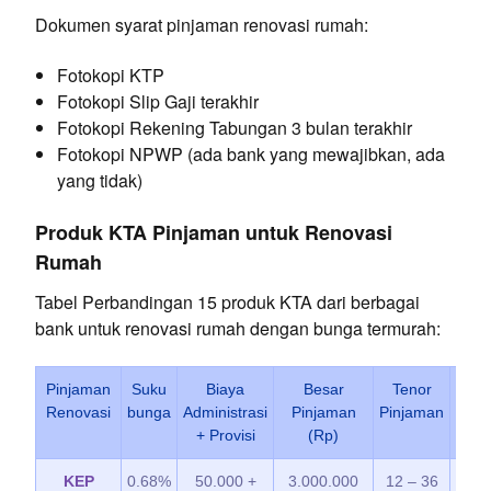
Dokumen syarat pinjaman renovasi rumah:
Fotokopi KTP
Fotokopi Slip Gaji terakhir
Fotokopi Rekening Tabungan 3 bulan terakhir
Fotokopi NPWP (ada bank yang mewajibkan, ada
yang tidak)
Produk KTA Pinjaman untuk Renovasi
Rumah
Tabel Perbandingan 15 produk KTA dari berbagai
bank untuk renovasi rumah dengan bunga termurah:
Pinjaman
Suku
Biaya
Besar
Tenor
L
Renovasi
bunga
Administrasi
Pinjaman
Pinjaman
Pers
+ Provisi
(Rp)
Pin
KEP
0.68%
50.000 +
3.000.000
12 – 36
7 