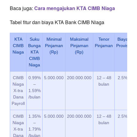
Baca juga:
Cara mengajukan KTA CIMB Niaga
Tabel fitur dan biaya KTA Bank CIMB Niaga
KTA
Suku
Minimal
Maksimal
Tenor
Biaya
CIMB
Bunga
Pinjaman
Pinjaman
Pinjaman
Provisi
P
Niaga
KTA
(Rp)
(Rp)
Di
CIMB
Niaga
CIMB
0.99%
5.000.000
200.000.000
12 – 48
2.5%
Niaga
–
bulan
X-tra
1.59%
Dana
/bulan
Payroll
CIMB
1.35%
5.000.000
200.000.000
12 – 48
2.5%
Niaga
–
bulan
X-tra
1.79%
Dana
/bulan