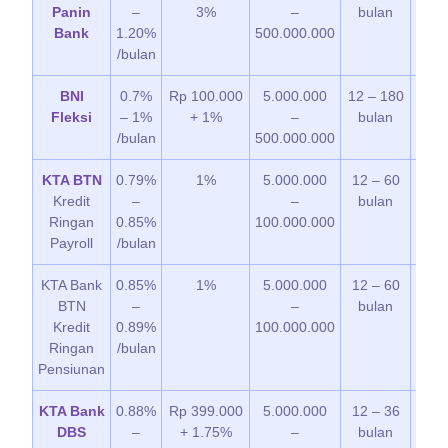
Panin
–
3%
–
bulan
Bank
1.20%
500.000.000
/bulan
BNI
0.7%
Rp 100.000
5.000.000
12 – 180
14
Fleksi
– 1%
+ 1%
–
bulan
/bulan
500.000.000
KTA BTN
0.79%
1%
5.000.000
12 – 60
7 
Kredit
–
–
bulan
Ringan
0.85%
100.000.000
Payroll
/bulan
KTA Bank
0.85%
1%
5.000.000
12 – 60
14
BTN
–
–
bulan
Kredit
0.89%
100.000.000
Ringan
/bulan
Pensiunan
KTA Bank
0.88%
Rp 399.000
5.000.000
12 – 36
3 
DBS
–
+ 1.75%
–
bulan