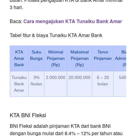
3 hari.
Baca:
Cara mengajukan KTA Tunaiku Bank Amar
Tabel fitur & biaya Tunaiku KTA Amar Bank
KTA
Suku
Minimal
Maksimal
Tenor
Biaya
Amar
Bunga
Pinjaman
Pinjaman
Pinjaman
Administra
Bank
(Rp)
(Rp)
(Rp)
Tunaiku
3%
2.000.000
20.000.000
6 – 20
540.000
Bank
/bulan
bulan
Amar
KTA BNI Fleksi
BNI Fleksi adalah pinjaman KTA dari bank BNI
dengan bunga mulai dari 8.4% – 12% per tahun atau