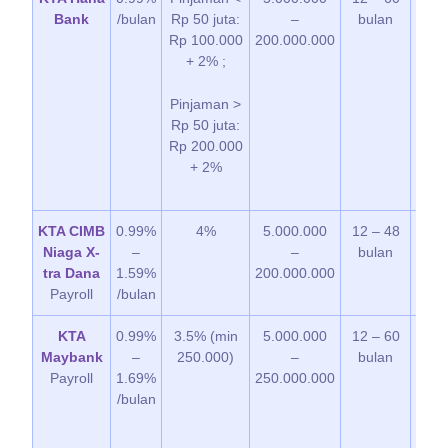
Bank
/bulan
Rp 50 juta:
–
bulan
Rp 100.000
200.000.000
+ 2% ;
Pinjaman >
Rp 50 juta:
Rp 200.000
+ 2%
KTA CIMB
0.99%
4%
5.000.000
12 – 48
7 
Niaga X-
–
–
bulan
tra Dana
1.59%
200.000.000
Payroll
/bulan
KTA
0.99%
3.5% (min
5.000.000
12 – 60
3 
Maybank
–
250.000)
–
bulan
Payroll
1.69%
250.000.000
/bulan