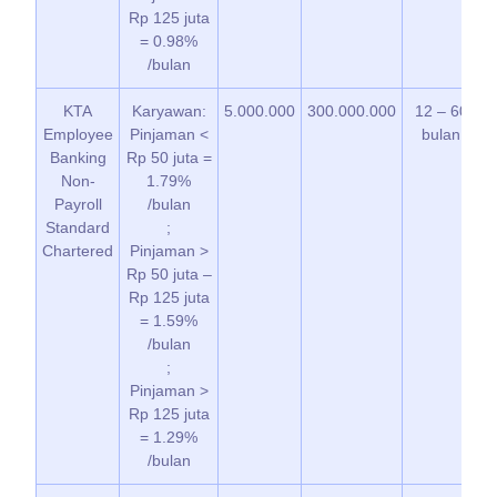
Rp 125 juta
= 0.98%
/bulan
KTA
Karyawan:
5.000.000
300.000.000
12 – 60
Employee
Pinjaman <
bulan
Banking
Rp 50 juta =
p
Non-
1.79%
d
Payroll
/bulan
Standard
;
Chartered
Pinjaman >
Rp 50 juta –
Rp 125 juta
= 1.59%
/bulan
;
Pinjaman >
Rp 125 juta
= 1.29%
/bulan