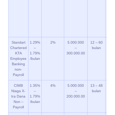
Standart
1.29%
2%
5.000.000
12 – 60
3 – 
Chartered
–
–
bulan
KTA
1.79%
300.000.00
Employee
/bulan
Banking
non-
Payroll
CIMB
1.35%
4%
5.000.000
13 – 48
7 
Niaga X-
–
–
bulan
tra Dana
1.79%
200.000.00
Non –
/bulan
Payroll