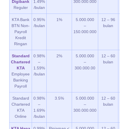
Digibank
1.49%
300.000.000
Reguler
/bulan
KTA Bank
0.95%
1%
5.000.000
12 – 96
7 
BTN Non-
/bulan
–
bulan
Payroll
150.000.000
Kredit
Ringan
Standard
0.98%
2%
5.000.000
12 – 60
3 – 
Chartered
–
–
bulan
KTA
1.59%
300.000.00
Employee
/bulan
Banking
Payroll
Standard
0.98%
3.5%
5.000.000
12 – 60
3 – 
Chartered
–
–
bulan
KTA
1.69%
300.000.000
Online
/bulan
KTA Hana
0.99%
Pinjaman <
5.000.000
12 – 60
14