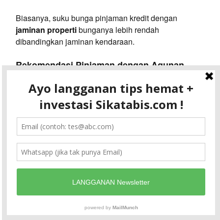
Biasanya, suku bunga pinjaman kredit dengan
jaminan properti
bunganya lebih rendah
dibandingkan jaminan kendaraan.
Rekomendasi Pinjaman dengan Agunan
untuk Renovasi Rumah
Daftar rekomendasi pinjaman dengan agunan untuk
renovasi rumah (KMG) berdasarkan suku bunga
paling rendah 2020:
Pinjaman Renovasi Rumah BCA
KMG CIMB Niaga
KMG Maybank
KMG UOB
Pinjaman Renovasi Rumah BNI