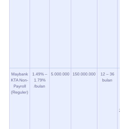
Maybank
1.49% –
5.000.000
150.000.000
12 – 36
3.
KTA Non-
1.79%
bulan
dar
Payroll
/bulan
jum
(Reguler)
ya
diset
(m
250.