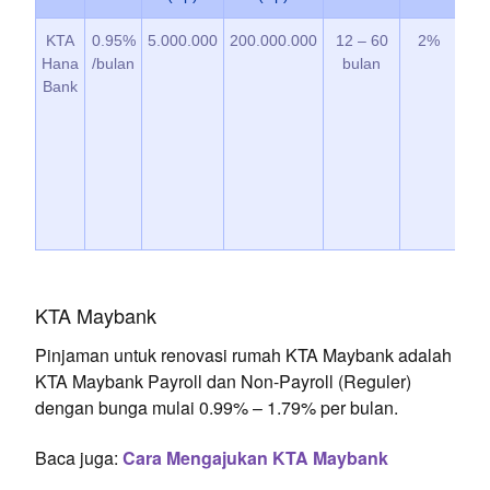
KTA
0.95%
5.000.000
200.000.000
12 – 60
2%
Pi
Hana
/bulan
bulan
Rp 
Bank
Rp 
Pi
Rp 
Rp 
KTA Maybank
Pinjaman untuk renovasi rumah KTA Maybank adalah
KTA Maybank Payroll dan Non-Payroll (Reguler)
dengan bunga mulai 0.99% – 1.79% per bulan.
Baca juga:
Cara Mengajukan KTA Maybank