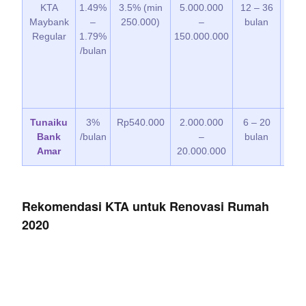
KTA
1.49%
3.5% (min
5.000.000
12 – 36
7 
Maybank
–
250.000)
–
bulan
Regular
1.79%
150.000.000
/bulan
Tunaiku
3%
Rp540.000
2.000.000
6 – 20
3 
Bank
/bulan
–
bulan
Amar
20.000.000
Rekomendasi KTA untuk Renovasi Rumah
2020