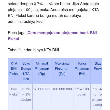
setara dengan 0.7% – 1% per bulan. Jika Anda ingin
pinjam < 100 juta, maka Anda bisa mengajukan KTA
BNI Fleksi karena bunga murah dan biaya
administrasinya kecil.
Baca juga:
Cara mengajukan pinjaman bank BNI
Fleksi
Tabel fitur dan biaya KTA BNI
KTA
Suku
Minimal
Maksimal
Tenor
Biaya
BNI
Bunga
Pinjaman
Pinjaman
Pinjaman
Provisi
Fleksi
KTA
(Rp)
(Rp)
BNI
BNI
BNI
0.7%
5.000.000
100.000.000
12 – 180
1% dari
Fleksi
– 1%
bulan
jumlah
/bulan
pinjaman
disetujui