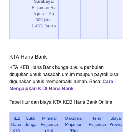
Surabaya
:
Pinjaman Rp
5 juta – Rp
300 juta:
1.49% /bulan
KTA Hana Bank
KTA KEB Hana Bank bunga 0.95% per bulan
ditujukan untuk nasabah umum maupun payroll bisa
digunakan untuk memperbaiki rumah. Baca:
Cara
Mengajukan KTA Hana Bank
Tabel fitur dan biaya KTA KEB Hana Bank Online
KEB
Suku
Minimal
Maksimal
Tenor
Biaya
Hana
Bunga
Pinjaman
Pinjaman
Pinjaman
Provisi
Adm
KTA
(Rp)
(Rp)