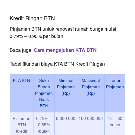
Kredit Ringan BTN
Pinjaman BTN untuk renovasi rumah bunga mulai
0.79% – 0.95% per bulan.
Baca juga:
Cara mengajukan KTA BTN
Tabel fitur dan biaya KTA BTN Kredit Ringan
KTA BTN
Suku
Minimal
Maksimal
Tenor
Bia
Bunga
Pinjaman
Pinjaman
Pinjaman
Prov
Pinjaman
(Rp)
(Rp)
Bank
BTN
Pinjaman
0.79% –
5.000.000
100.000.000
12 – 60
1
BTN
0.85%
bulan
Kredit
/bulan