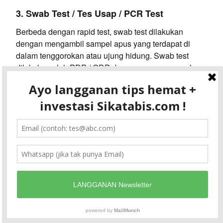
3. Swab Test / Tes Usap / PCR Test
Berbeda dengan rapid test, swab test dilakukan
dengan mengambil sampel apus yang terdapat di
dalam tenggorokan atau ujung hidung. Swab test
dilakukan oleh PDP / ODP dan orang yang pernah
kontak dengan pasien positif (meskipun ia sendiri
OTG). Beberapa hal tentang swab test:
Dikenal juga sebagai PCR (polymerase chain
reaction) test.
Test dilakukan dengan cotton bud khusus yang
dimasukkan ke ujung hidung (nasofaring) atau
tenggorokan / belakang mulut (orofaring).
Test ini terasa tidak nyaman karena memasukkan
alat ke saluran pernapasan. Jika test ke nasofaring
tidak nyaman, bisa ke orofaring yang sedikit lebih
mudah (meskipun nasofaring lebih
direkomendasikan karena lebih akurat).