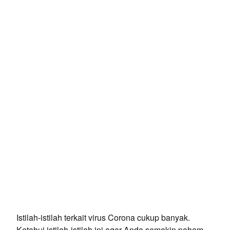
Istilah-istilah terkait virus Corona cukup banyak.
Ketahui istilah-istilah ini agar Anda semakin paham