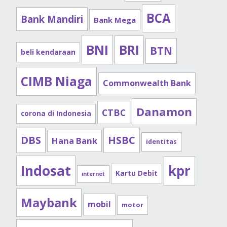
BCA
Bank Mandiri
Bank Mega
BNI
BRI
BTN
beli kendaraan
CIMB Niaga
Commonwealth Bank
Danamon
CTBC
corona di Indonesia
DBS
HSBC
Hana Bank
identitas
Indosat
kpr
Kartu Debit
internet
Maybank
mobil
motor