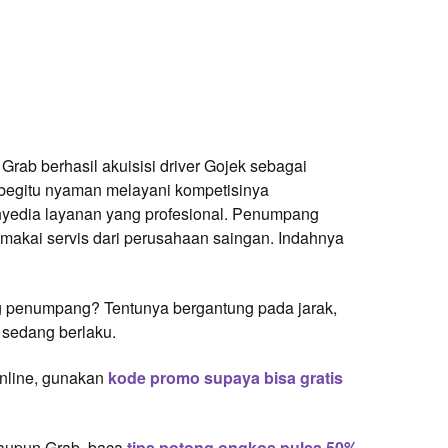
 Grab berhasil akuisisi driver Gojek sebagai
t begitu nyaman melayani kompetisinya
yedia layanan yang profesional. Penumpang
emakai servis dari perusahaan saingan. Indahnya
g penumpang? Tentunya bergantung pada jarak,
 sedang berlaku.
online, gunakan
kode promo supaya bisa gratis
ataupun Grab, baca
tips potong ongkos pulsa 50%