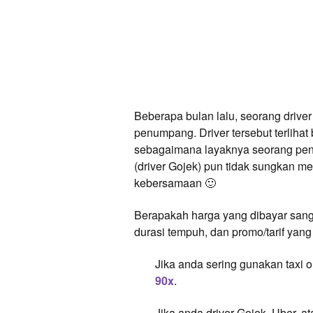
Beberapa bulan lalu, seorang driver
penumpang. Driver tersebut terliha
sebagaimana layaknya seorang pen
(driver Gojek) pun tidak sungkan m
kebersamaan 🙂
Berapakah harga yang dibayar san
durasi tempuh, dan promo/tarif yang
Jika anda sering gunakan taxi 
90x
.
Jika anda driver Gojek, Uber, 