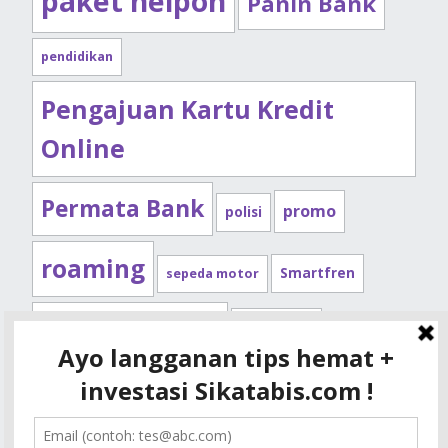
paket nelpon
Panin Bank
pendidikan
Pengajuan Kartu Kredit
Online
Permata Bank
promo
polisi
roaming
Smartfren
sepeda motor
Standard Chartered
syarat kpr
Telkomsel
tips kendaraan