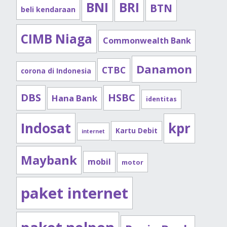
BNI
BRI
BTN
beli kendaraan
CIMB Niaga
Commonwealth Bank
Danamon
CTBC
corona di Indonesia
DBS
HSBC
Hana Bank
identitas
Indosat
kpr
Kartu Debit
internet
Maybank
mobil
motor
paket internet