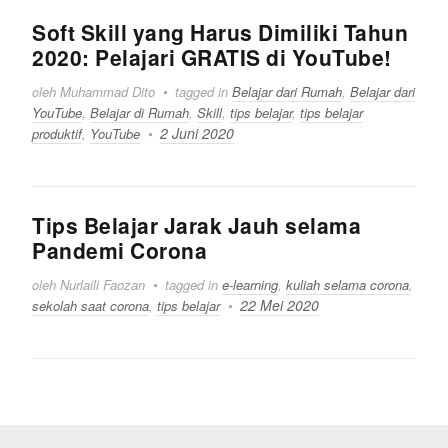
Soft Skill yang Harus Dimiliki Tahun
2020: Pelajari GRATIS di YouTube!
oleh Muhammad Dito
tagged in
Belajar dari Rumah
,
Belajar dari
YouTube
,
Belajar di Rumah
,
Skill
,
tips belajar
,
tips belajar
2 Juni 2020
produktif
,
YouTube
Tips Belajar Jarak Jauh selama
Pandemi Corona
oleh Nurlaili Faozan
tagged in
e-learning
,
kuliah selama corona
,
22 Mei 2020
sekolah saat corona
,
tips belajar