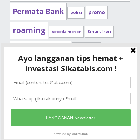
Permata Bank
promo
polisi
roaming
Smartfren
sepeda motor
Standard Chartered
syarat kpr
Telkomsel
tips kendaraan
XL
tips kpr