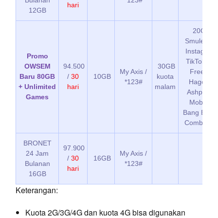
Bulanan
*123#
hari
12GB
20GB J
Smule + 2
Instagram,
Promo
TikTok + U
OWSEM
94.500
30GB
My Axis /
Free Fir
Baru 80GB
/
30
10GB
kuota
*123#
Hago, Vai
+ Unlimited
hari
malam
Ashpalt L
Games
Mobile L
Bang Bang
Combat 5 
BRONET
97.900
24 Jam
My Axis /
/
30
16GB
Bulanan
*123#
hari
16GB
Keterangan:
Kuota 2G/3G/4G dan kuota 4G bisa digunakan