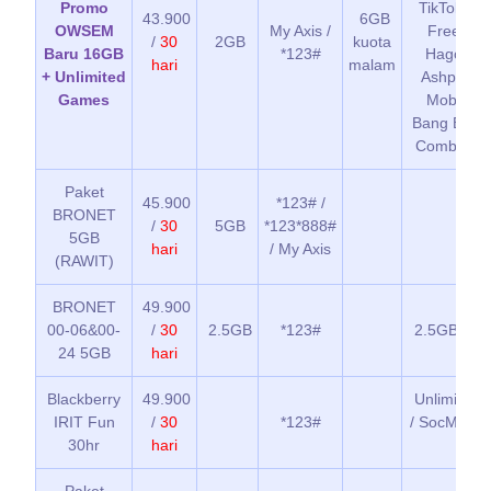
Promo
TikTok + U
43.900
6GB
OWSEM
My Axis /
Free Fir
/
30
2GB
kuota
Baru 16GB
*123#
Hago, Vai
hari
malam
+ Unlimited
Ashpalt L
Games
Mobile L
Bang Bang
Combat 5 
Paket
45.900
*123# /
BRONET
/
30
5GB
*123*888#
5GB
hari
/ My Axis
(RAWIT)
BRONET
49.900
00-06&00-
/
30
2.5GB
*123#
2.5GB kuo
24 5GB
hari
Blackberry
49.900
Unlimited 
IRIT Fun
/
30
*123#
/ SocMed, 
30hr
hari
BB M