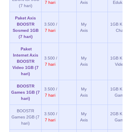
7 hari
Axis
Edukasi
(7 hari)
Paket Axis
BOOSTR
3.500 /
My
1GB Kuota
Sosmed 1GB
7 hari
Axis
Chat
(7 hari)
Paket
Internet Axis
3.500 /
My
1GB Kuota
BOOSTR
7 hari
Axis
Video
Video 1GB (7
hari)
BOOSTR
3.500 /
My
1GB Kuota
Games 1GB (7
7 hari
Axis
Game
hari)
BOOSTR
3.500 /
My
2GB Kuota
Games 2GB (7
7 hari
Axis
Game
hari)