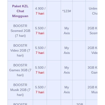
Paket KZL
4.900 /
Unlimited
Chat
*123#
7 hari
Chat
Mingguan
BOOSTR
5.500 /
My
2GB Kuota
Sosmed 2GB
7 hari
Axis
Sosmed
(7 hari)
BOOSTR
5.500 /
My
2GB Kuota
Video 2GB (7
7 hari
Axis
Video
hari)
BOOSTR
5.500 /
My
3GB Kuota
Games 3GB (7
7 hari
Axis
Game
hari)
BOOSTR
5.500 /
My
2GB Kuota
Musik 2GB (7
7 hari
Axis
Musik
hari)
BOOSTR
2GB