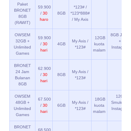
Paket
59.900
*123# /
BRONET
/
30
8GB
*123*888#
8GB
haro
/ My Axis
(RAWIT)
OWSEM
8GB JOOX 
59.900
12GB
32GB +
My Axis /
+ 8GB
/
30
4GB
kuota
Unlimited
*123#
Instagram,
hari
malam
Games
TikT
BRONET
62.900
24 Jam
My Axis /
/
30
8GB
Bulanan
*123#
hari
8GB
OWSEM
12GB J
67.500
18GB
48GB +
My Axis /
Smule + 1
/
30
6GB
kuota
Unlimited
*123#
Instagram,
hari
malam
Games
TikT
BRONET
68.500