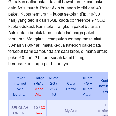
Gunakan daftar paket data di bawah untuk cari paket
data Axis murah. Paket Axis bulanan terdiri dari 40
paket. Kuota termurah = kuota sekolah (Rp. 10/ 30
hari) yang terdiri dari 15GB kuota conference + 15GB
kuota edukasi. Kami telah rangkum paket bulanan
Axis dalam bentuk tabel mulai dari harga paket
termurah. Mengikuti kesimpulan tentang masa aktif
30-hari vs 60-hari, maka kedua kategori paket data
tersebut kami campur dalam satu tabel, di mana untuk
paket 60-hari (2 bulan) sudah kami hitung
berdasarkan harga per bulannya.
Paket
Harga
Kuota
Kuota
Kuota So
Internet
(Rp) /
2G /
Cara
4G +
Chatting / 
Axis
Masa
3G /
Daftar
Kuota
/ App /
Bulanan
Aktif
4G
Malam
15GB k
SEKOLAH
10 /
30
My Axis
conferenc
ONLINE
hari