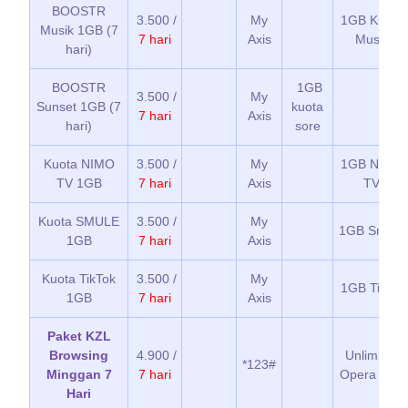
BOOSTR
3.500 /
My
1GB Kuota
Musik 1GB (7
7 hari
Axis
Musik
hari)
BOOSTR
1GB
3.500 /
My
Sunset 1GB (7
kuota
7 hari
Axis
hari)
sore
Kuota NIMO
3.500 /
My
1GB NIMO
TV 1GB
7 hari
Axis
TV
Kuota SMULE
3.500 /
My
1GB Smule
1GB
7 hari
Axis
Kuota TikTok
3.500 /
My
1GB Tiktok
1GB
7 hari
Axis
Paket KZL
Browsing
4.900 /
Unlimited
*123#
Minggan 7
7 hari
Opera Mini
Hari