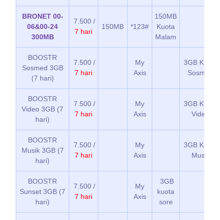
BRONET 00-
150MB
7.500 /
06&00-24
150MB
*123#
Kuota
7 hari
300MB
Malam
BOOSTR
7.500 /
My
3GB Kuota
Sosmed 3GB
7 hari
Axis
Sosmed
(7 hari)
BOOSTR
7.500 /
My
3GB Kuota
Video 3GB (7
7 hari
Axis
Video
hari)
BOOSTR
7.500 /
My
3GB Kuota
Musik 3GB (7
7 hari
Axis
Musik
hari)
BOOSTR
3GB
7.500 /
My
Sunset 3GB (7
kuota
7 hari
Axis
hari)
sore