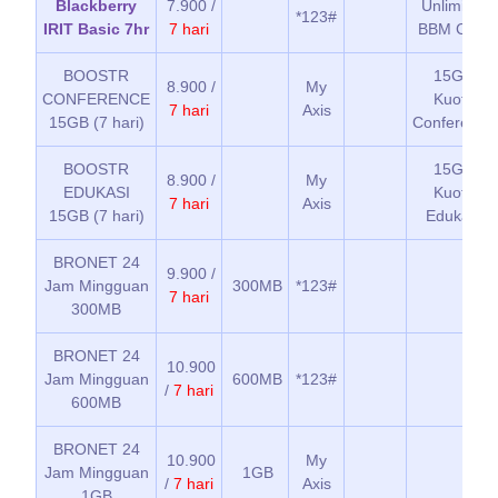
Blackberry
7.900 /
Unlimited
*123#
IRIT Basic 7hr
7 hari
BBM Chat
BOOSTR
15GB
8.900 /
My
CONFERENCE
Kuota
7 hari
Axis
15GB (7 hari)
Conference
BOOSTR
15GB
8.900 /
My
EDUKASI
Kuota
7 hari
Axis
15GB (7 hari)
Edukasi
BRONET 24
9.900 /
Jam Mingguan
300MB
*123#
7 hari
300MB
BRONET 24
10.900
Jam Mingguan
600MB
*123#
/
7 hari
600MB
BRONET 24
10.900
My
Jam Mingguan
1GB
/
7 hari
Axis
1GB