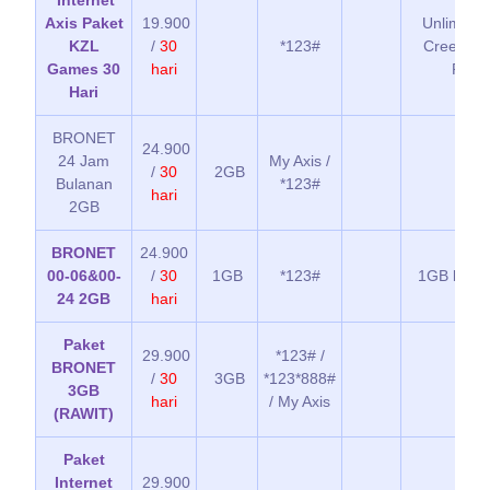
Internet
Axis Paket
19.900
Unlimited
KZL
/
30
*123#
Creed, Co
Games 30
hari
Rally,
Hari
BRONET
24.900
24 Jam
My Axis /
/
30
2GB
Bulanan
*123#
hari
2GB
BRONET
24.900
00-06&00-
/
30
1GB
*123#
1GB kuot
24 2GB
hari
Paket
29.900
*123# /
BRONET
/
30
3GB
*123*888#
3GB
hari
/ My Axis
(RAWIT)
Paket
Internet
29.900