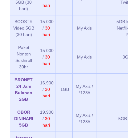
5GB (30
Twitter &
hari
hari)
BOOSTR
15.000
5GB kuota 
Video 5GB
/
30
My Axis
Netflix, K
(30 hari)
hari
NIMO
Paket
15.000
Nonton
/
30
My Axis
3GB Sus
Sushiroll
hari
30hr
BRONET
16.900
24 Jam
My Axis /
/
30
1GB
Bulanan
*123#
hari
2GB
OBOR
19.900
My Axis /
DINIHARI
/
30
5GB kuot
*123#
5GB
hari