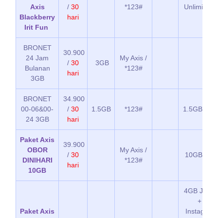
Axis
/
30
*123#
Unlimited 
Blackberry
hari
Irit Fun
BRONET
30.900
24 Jam
My Axis /
/
30
3GB
Bulanan
*123#
hari
3GB
BRONET
34.900
00-06&00-
/
30
1.5GB
*123#
1.5GB kuo
24 3GB
hari
Paket Axis
39.900
OBOR
My Axis /
/
30
10GB kuot
DINIHARI
*123#
hari
10GB
4GB JOOX 
+ 4GB
Paket Axis
Instagram,