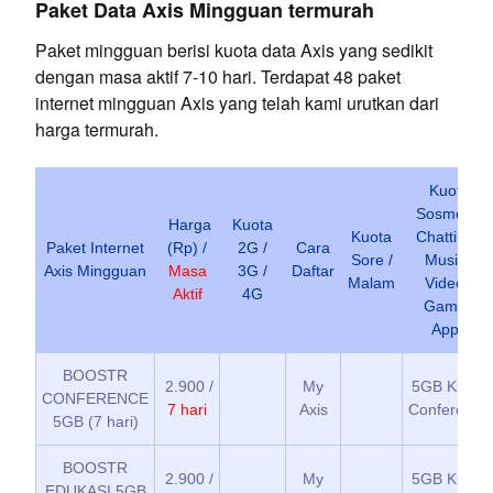
Paket Data Axis Mingguan termurah
Paket mingguan berisi kuota data Axis yang sedikit
dengan masa aktif 7-10 hari. Terdapat 48 paket
internet mingguan Axis yang telah kami urutkan dari
harga termurah.
Kuota
Sosmed /
Harga
Kuota
Kuota
Chatting /
Paket Internet
(Rp) /
2G /
Cara
Sore /
Musik /
Axis Mingguan
Masa
3G /
Daftar
Malam
Video /
Aktif
4G
Game /
Apps
BOOSTR
2.900 /
My
5GB Kuota
CONFERENCE
7 hari
Axis
Conference
5GB (7 hari)
BOOSTR
2.900 /
My
5GB Kuota
EDUKASI 5GB