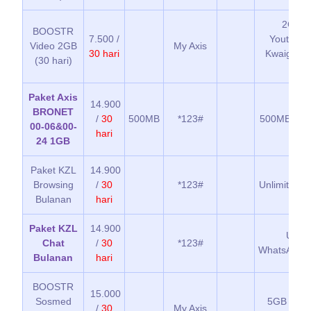
2GB k
BOOSTR
7.500 /
Youtube, 
Video 2GB
My Axis
30 hari
Kwaigo d
(30 hari)
TV
Paket Axis
14.900
BRONET
/
30
500MB
*123#
500MB kuo
00-06&00-
hari
24 1GB
Paket KZL
14.900
Browsing
/
30
*123#
Unlimited O
Bulanan
hari
Paket KZL
14.900
Unlim
Chat
/
30
*123#
WhatsApp/
Bulanan
hari
BOOSTR
15.000
Sosmed
5GB kuota
/
30
My Axis