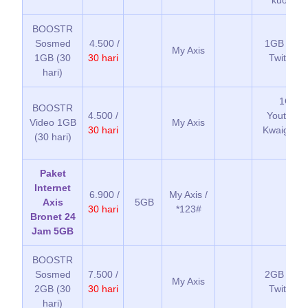
kuota E
BOOSTR
Sosmed
4.500 /
1GB kuota
My Axis
1GB (30
30 hari
Twitter &
hari)
1GB k
BOOSTR
4.500 /
Youtube, 
Video 1GB
My Axis
30 hari
Kwaigo d
(30 hari)
TV
Paket
Internet
6.900 /
My Axis /
Axis
5GB
30 hari
*123#
Bronet 24
Jam 5GB
BOOSTR
Sosmed
7.500 /
2GB kuota
My Axis
2GB (30
30 hari
Twitter &
hari)