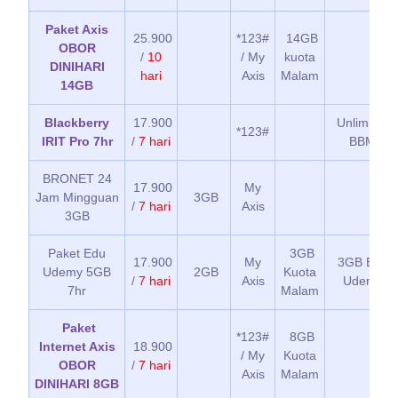
Paket Axis
25.900
*123#
14GB
OBOR
/
10
/ My
kuota
DINIHARI
hari
Axis
Malam
14GB
Blackberry
17.900
Unlimited
*123#
IRIT Pro 7hr
/
7 hari
BBM
BRONET 24
17.900
My
Jam Mingguan
3GB
/
7 hari
Axis
3GB
Paket Edu
3GB
17.900
My
3GB Edu
Udemy 5GB
2GB
Kuota
/
7 hari
Axis
Udemy
7hr
Malam
Paket
*123#
8GB
Internet Axis
18.900
/ My
Kuota
OBOR
/
7 hari
Axis
Malam
DINIHARI 8GB