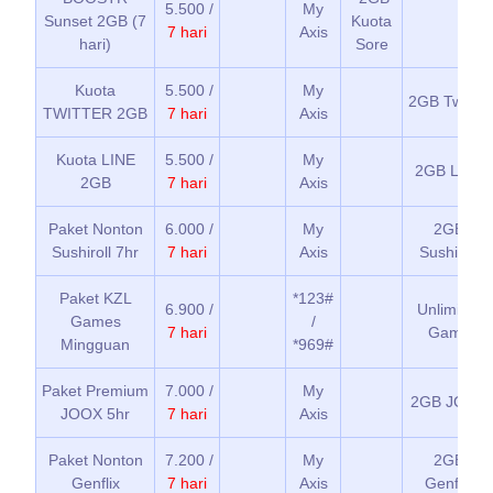
5.500 /
My
Sunset 2GB (7
Kuota
7 hari
Axis
hari)
Sore
Kuota
5.500 /
My
2GB Twitter
TWITTER 2GB
7 hari
Axis
Kuota LINE
5.500 /
My
2GB LINE
2GB
7 hari
Axis
Paket Nonton
6.000 /
My
2GB
Sushiroll 7hr
7 hari
Axis
Sushiroll
Paket KZL
*123#
6.900 /
Unlimited
Games
/
7 hari
Game
Mingguan
*969#
Paket Premium
7.000 /
My
2GB JOOX
JOOX 5hr
7 hari
Axis
Paket Nonton
7.200 /
My
2GB
Genflix
7 hari
Axis
Genflix