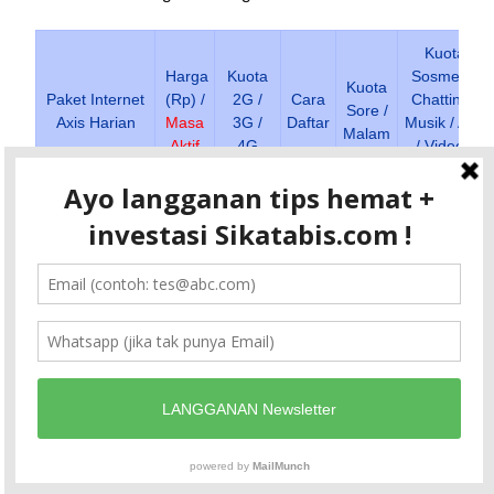
Kuota
Harga
Kuota
Sosmed /
Kuota
Paket Internet
(Rp) /
2G /
Cara
Chatting /
Sore /
Axis Harian
Masa
3G /
Daftar
Musik / App
Malam
Aktif
4G
/ Video /
Game
WARNET 1
490 /
My
1GB
JAM 1GB
1 jam
Axis
WARNET 2
1.290
My
2GB
JAM 2GB
/
2 jam
Axis
1.890
WARNET 3
My
/
3
3GB
JAM 3GB
Axis
jam
WARNET 6
2.990
My
3GB
JAM 3GB
/
6 jam
Axis